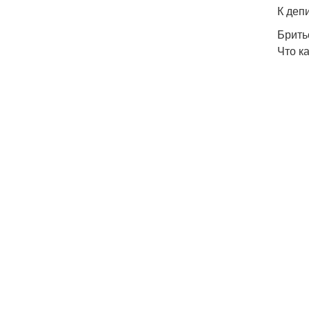
К деп
Брить
Что к