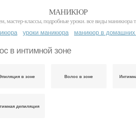
МАНИКЮР
и, мастер-классы, подробные уроки. все виды маникюра т
никюра
уроки маникюра
маникюр в домашних
ос в интимной зоне
Эпиляция в зоне
Волос в зоне
Интимн
тимная депиляция