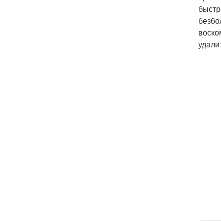
быстр
безбо
воско
удали