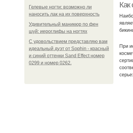
Как
Гелевые ногти: возможно ли
наносить лак на их поверхность
Наибо
являе
Удивительный маникюр по фен
бикин
шуй: иероглифы на ногтях
С удовольствием представляю вам
При и
идеальный дуэт от Sophin - красный
косме
и синий оттенки Sand Effect номер
серти
0299 и номер 0262.
соотв
серье