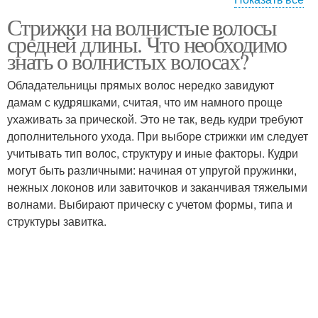
Стрижки на волнистые волосы
Стрижки для вьющихся
Стрижки с вьющимися
средней длины. Что необходимо
волос
волосами
знать о волнистых волосах?
Обладательницы прямых волос нередко завидуют
дамам с кудряшками, считая, что им намного проще
Вьющиеся волосы
ухаживать за прической. Это не так, ведь кудри требуют
дополнительного ухода. При выборе стрижки им следует
учитывать тип волос, структуру и иные факторы. Кудри
могут быть различными: начиная от упругой пружинки,
нежных локонов или завиточков и заканчивая тяжелыми
волнами. Выбирают прическу с учетом формы, типа и
структуры завитка.