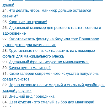
кухней
24.
Что делать, чтобы маникюр дольше оставался
свежим?
25.
Короткие, но крепкие!
26.
Идеальный маникюр для розового платья: советы и
вдохновение
27.
Как отпечатать фольгу на базу или топ: Пошаговое
руководство для начинающих
28.
Хрустальные ногти: как нарастить их с помощью
фольги для максимального блеска
29.
Идеальный френч - искусство минимализма.
30.
Зачем нужен маникюр?
31.
Какие галереи современного искусства популярны
среди туристов
32.
Черно-розовые ногти: модный и стильный дизайн для
каждой девушки
33.
Внешний вид проводника.
34.
Цвет фуксия - это смелый выбор для маникюра!