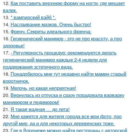
12.
Как поставить верхнюю форму на ногти, где мешает
валик.
13.
* вампирский вайб *.
14.
Наслаивание мазков. Очень быстро!
15.
Френч. Секреты идеального френча:
16.
Гигиенический маникюр - это не про красоту, а про
здоровье!
17.
- Регулярность процедур: рекомендуется делать
гигиенический маникюр каждые 2-4 недели для
поддержания эстетичного вида.
18.
Понадобилось мне тут недавно найти мамин старый
воротничок.
19.
Мелочь, но какая неприятная!
20.
Вернулась из отпуска и сразу порадовала варварку
маникюром и педикюром!
21.
Я такая жадная … до лета!
22.
Мне кажется для жителя города все мои фото, про
другой мир, да и для некоторых деревенских тоже.
23.
Где в Воронеже можно найти рестораны с авторской