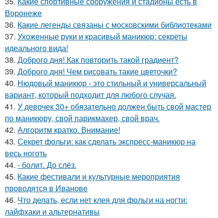
35.
Какие спортивные сооружения и стадионы есть в
Воронеже
36.
Какие легенды связаны с московскими библиотеками
37.
Ухоженные руки и красивый маникюр: секреты
идеального вида!
38.
Доброго дня! Как повторить такой градиент?
39.
Доброго дня! Чем рисовать такие цветочки?
40.
Нюдовый маникюр - это стильный и универсальный
вариант, который подходит для любого случая.
41.
У девочек 30+ обязательно должен быть свой мастер
по маникюру, свой парикмахер, свой врач.
42.
Алгоритм кратко. Внимание!
43.
Секрет фольги: как сделать экспресс-маникюр на
весь ноготь
44.
- болит. До слёз.
45.
Какие фестивали и культурные мероприятия
проводятся в Иванове
46.
Что делать, если нет клея для фольги на ногти:
лайфхаки и альтернативы