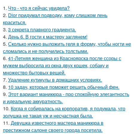
1.
Что - что я сейчас увидела?
2.
Dior придумал подводку, кому слишком лень
краситься.
3.
3 секрета плавного градиента.
4.
День 6. В гости к мастеру заглянем!
5.
Сколько нужно выложить геля в форму, чтобы ногти не
сломались и не получились толстыми.
6.
41-Летняя женщина из Красноярска после ссоры с
мужем выбросила из окна двух кошек, собаку и
множество бытовых вещей.
7.
Удаление кутикулы в домашних условиях.
8.
10 задач, которые поможет решить обычный фен.
9.
Этот вариант маникюра - про спокойную элегантность
и идеальную аккуратность.
10.
Когда я собиралась на корпоратив, я подумала, что
золушка не такая уж и несчастная была.
11.
Девушка известного мастера маникюра в
престижном салоне своего города посетила.