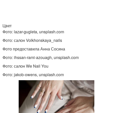
Цветы для маникюра
Советы по маникюру
Цвет
маникюр на короткие
Фото: lazar-gugleta, unsplash.com
Декор в маникюре
ногти
Фото: салон Volkhonskaya_nails
Фото предоставила Анна Сосина
Фото: ihssan-rami-azouagh, unsplash.com
Маникюр с черным
Бежевый маникюр
рисунком
Фото: салон We Nail You
Фото: jakob-owens, unsplash.com
Маникюр с черными
узорами