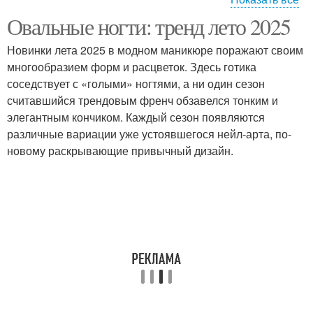
Овальные ногти: тренд лето 2025
Маникюр для длинных
Голубой маникюр
ногтей
Новинки лета 2025 в модном маникюре поражают своим
многообразием форм и расцветок. Здесь готика
соседствует с «голыми» ногтями, а ни один сезон
Маникюр для коротких
считавшийся трендовым френч обзавелся тонким и
Розовый маникюр
ногтей
элегантным кончиком. Каждый сезон появляются
различные вариации уже устоявшегося нейл-арта, по-
новому раскрывающие привычный дизайн.
Краски для эффектного
Розовые дизайны
дизайна
Маникюр с черным и
Цвета в маникюре