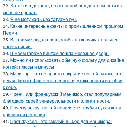
32.
Хоть я и в декрете, но основной род деятельности из
меня не пропал.
33.
Я не могу жить без татуажа губ.
34.
Какие интересные факты о промышленном прошлом
Перми
35.
Всю зиму я ждала лето, чтобы на кончиках пальцев
носить синий.
36.
В моём гараже винтом пошла железная дверь.
37.
Можно ли использовать обычную фольгу для дизайна
ногтей: плюсы и минусы
38.
Маникюр - это не просто покрытие ногтей лаком, это
целая философия женственности, ухоженности и любви
к себе.
39.
Френч, или французский маникюр, стал популярным
благодаря своей универсальности и элегантности.
40.
Почему вокруг ногтей появляется грубая сухая кожа:
причины и решения
41.
Цвет фуксия - это смелый выбор для маникюра!