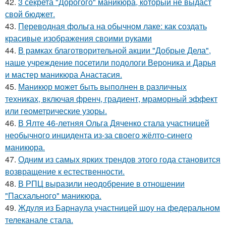
42.
3 секрета "Дорогого" маникюра, который не выдаст
свой бюджет.
43.
Переводная фольга на обычном лаке: как создать
красивые изображения своими руками
44.
В рамках благотворительной акции "Добрые Дела",
наше учреждение посетили подологи Вероника и Дарья
и мастер маникюра Анастасия.
45.
Маникюр может быть выполнен в различных
техниках, включая френч, градиент, мраморный эффект
или геометрические узоры.
46.
В Ялте 46-летняя Ольга Дяченко стала участницей
необычного инцидента из-за своего жёлто-синего
маникюра.
47.
Одним из самых ярких трендов этого года становится
возвращение к естественности.
48.
В РПЦ выразили неодобрение в отношении
"Пасхального" маникюра.
49.
Ждуля из Барнаула участницей шоу на федеральном
телеканале стала.