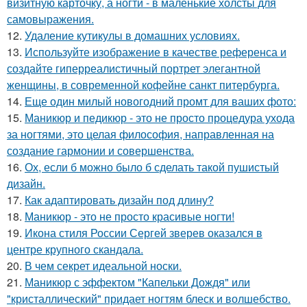
визитную карточку, а ногти - в маленькие холсты для
самовыражения.
12.
Удаление кутикулы в домашних условиях.
13.
Используйте изображение в качестве референса и
создайте гиперреалистичный портрет элегантной
женщины, в современной кофейне санкт питербурга.
14.
Еще один милый новогодний промт для ваших фото:
15.
Маникюр и педикюр - это не просто процедура ухода
за ногтями, это целая философия, направленная на
создание гармонии и совершенства.
16.
Ох, если б можно было б сделать такой пушистый
дизайн.
17.
Как адаптировать дизайн под длину?
18.
Маникюр - это не просто красивые ногти!
19.
Икона стиля России Сергей зверев оказался в
центре крупного скандала.
20.
В чем секрет идеальной носки.
21.
Маникюр с эффектом "Капельки Дождя" или
"кристаллический" придает ногтям блеск и волшебство.