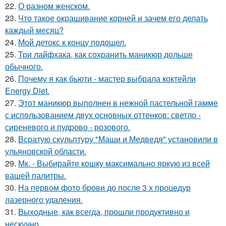
22.
О разном женском.
23.
Что такое окрашивание корней и зачем его делать
каждый месяц?
24.
Мой детокс к концу подошел.
25.
Три лайфхака, как сохранить маникюр дольше
обычного.
26.
Почему я как бьюти - мастер выбрала коктейли
Energy Diet.
27.
Этот маникюр выполнен в нежной пастельной гамме
с использованием двух основных оттенков: светло -
сиреневого и пудрово - розового.
28.
Всратую скульптуру "Маши и Медведя" установили в
ульяновской области.
29.
Мк. - Выбирайте кошку максимально яркую из всей
вашей палитры.
30.
На первом фото брови до после 3 х процедур
лазерного удаления.
31.
Выходные, как всегда, прошли продуктивно и
нескучно.