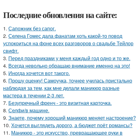
Последние обновления на сайте:
1.
Сапожник без сапог.
2.
Селена Гомес дала фанатам хоть какой-то повод
успокоиться на фоне всех разговоров о свадьбе Тейлор
свифт.
3.
Перед праздниками у меня каждый год одно и то же.
4.
Всегда невольно обращаю внимание именно на это!
5.
Иногда хочется вот такого.
6.
Прошу оценку! Самоучка, точнее училась пристально
наблюдая за тем, как мне делали маникюр разные
мастера в течении 2-3 лет.
7.
Безупречный френч - это визитная карточка.
8.
Селфи/в машине.
9.
Знаете, почему хороший маникюр меняет настроение?
10.
Хочется выглядеть дорого, а бюджет поёт романсы?
11.
Маникюр - это искусство, превращающее руки в