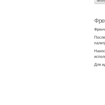
читат
Фре
Френч
После
палит
Нанос
испол
Для и