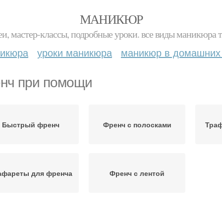
МАНИКЮР
и, мастер-классы, подробные уроки. все виды маникюра т
никюра
уроки маникюра
маникюр в домашних
нч при помощи
Быстрый френч
Френч с полосками
Траф
афареты для френча
Френч с лентой