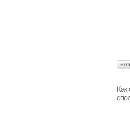
читат
Как
спо