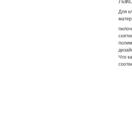
лак
Для к
матер
пилоч
сняти
полим
дизай
Что к
соотв