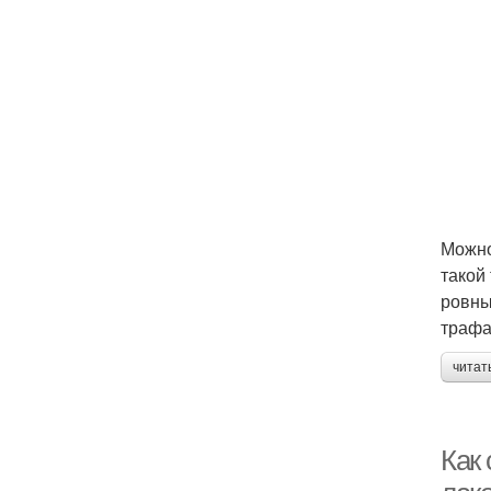
Можно
такой
ровны
трафа
читат
Как