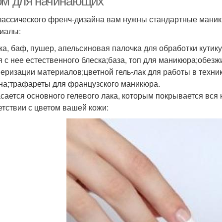
ом для начинающих
лассического френч-дизайна вам нужны стандартные мани
иалы:
ка, баф, пушер, апельсиновая палочка для обработки кути
я с нее естественного блеска;база, топ для маникюра;обез
еризации материалов;цветной гель-лак для работы в техник
на;трафареты для французского маникюра.
асается основного гелевого лака, которым покрывается вся
етствии с цветом вашей кожи: