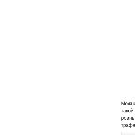
Можно
такой
ровны
трафа