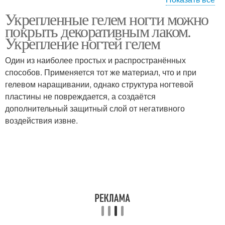
Укрепленные гелем ногти можно
Гель на ногти
Ногти без наращивания
покрыть декоративным лаком.
Укрепление ногтей гелем
Один из наиболее простых и распространённых
способов. Применяется тот же материал, что и при
Гель под гель-лак
гелевом наращивании, однако структура ногтевой
пластины не повреждается, а создаётся
дополнительный защитный слой от негативного
воздействия извне.