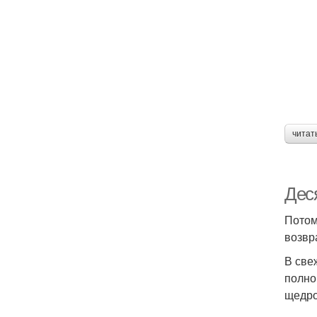
читат
Дес
Потом
возвр
В све
полно
щедро