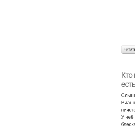
читат
Кто 
ест
Слыша
Рианн
ничег
У неё
блеск