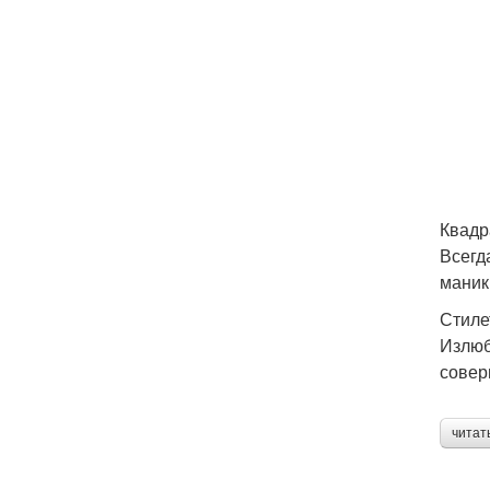
Квадр
Всегд
маник
Стиле
Излюб
совер
читат