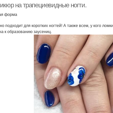
икюр на трапециевидные ногти.
ая форма
но подходит для коротких ногтей! А также всем, у кого ломк
на к образованию заусениц.