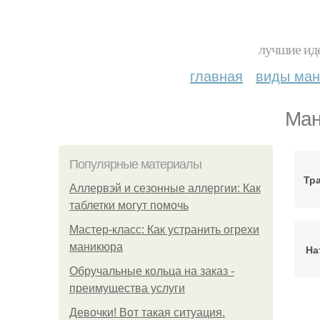
лучшие иде
главная
виды ма
Ман
Популярные материалы
Тр
Аллервэй и сезонные аллергии: Как
таблетки могут помочь
Мастер-класс: Как устранить огрехи
маникюра
На
Обручальные кольца на заказ -
преимущества услуги
Девочки! Вот такая ситуация.