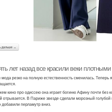
ь дальше →
ять лет назад все красили веки плотными
 мода резко на полную естественность сменилась. Теперь 
ащается.
жем кино про одиссею она играет богиню Афину почти без к
й отрывается. В Париже звезде сделали морозный голубой 
 добавили перламутр вниз.