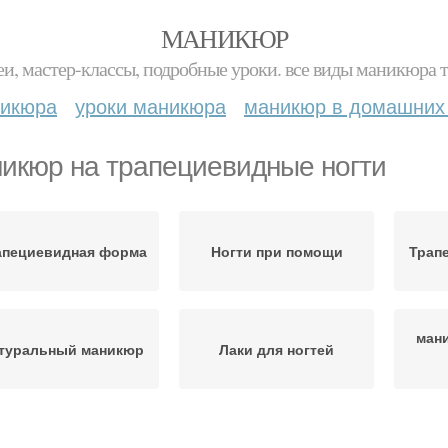
МАНИКЮР
и, мастер-классы, подробные уроки. все виды маникюра т
никюра
уроки маникюра
маникюр в домашних
икюр на трапециевидные ногти
апециевидная форма
Ногти при помощи
Трап
мани
туральный маникюр
Лаки для ногтей
Товары для ногтей