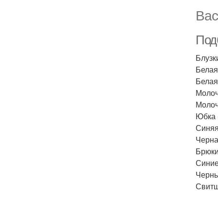
Вас
Под
Блузк
Белая
Белая
Молоч
Молоч
Юбка 
Синяя
Черна
Брюки
Синие
Черны
Свитш