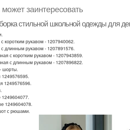
 может заинтересовать
борка стильной школьной одежды для де
и.
 с коротким рукавом - 1207940062.
 с длинным рукавом - 1207891576.
ная с коротким рукавом - 1207943859.
ная с длинным рукавом - 1207896822.
- шорты.
 1249576595.
я 1249576596.
.
 1249604077.
е 1249604078.
от с рюшами.