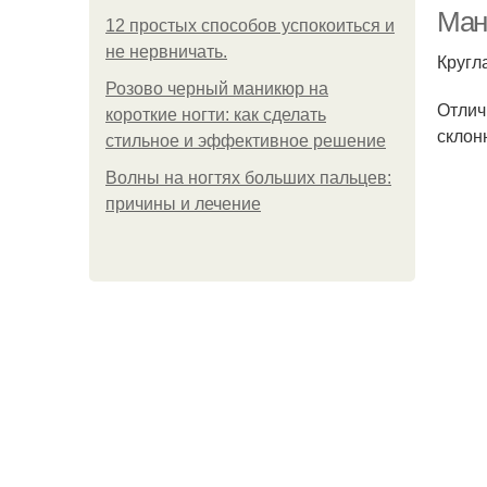
Ман
12 простых способов успокоиться и
не нервничать.
Кругл
Розово черный маникюр на
Отлич
короткие ногти: как сделать
склон
стильное и эффективное решение
Волны на ногтях больших пальцев:
причины и лечение