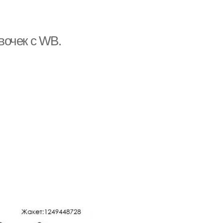
вочек с WB.