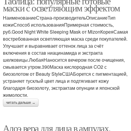
Таблица: популярные готовые
маски с осветляющим эффектом
НаименованиеСтрана-производительОписаниеТип
кожиСпособ использованияПримерная стоимость,
руб.Good Night White Sleeping Mask от MizonКореяСамая
востребованная осветляющая маска среди покупателей.
Улучшает и выравнивает оттенок лица за счёт
включения в состав ниацинамида и экстракта
шелковицы.ЛюбаяНаносится вечером после очищения,
смывается утром.390Маска кислородная CO2 с
биозолотом от Beauty StyleСШАБорется с пигментацией,
устраняет тусклый цвет лица и подтягивает кожу
благодаря биозолоту, экстрактам опунции и японской
жимолости.
читать дальше →
Алоэ вера для лица в ампулах.