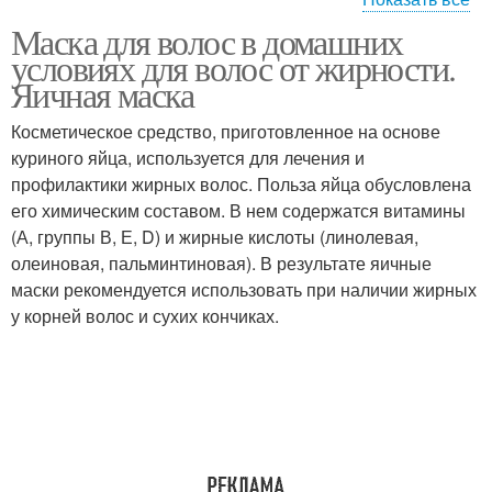
Маска для волос в домашних
Маски для быстрого
Маска для роста
условиях для волос от жирности.
роста
Яичная маска
Косметическое средство, приготовленное на основе
Маска для жирных
куриного яйца, используется для лечения и
волос
профилактики жирных волос. Польза яйца обусловлена
его химическим составом. В нем содержатся витамины
(А, группы В, Е, D) и жирные кислоты (линолевая,
олеиновая, пальминтиновая). В результате яичные
маски рекомендуется использовать при наличии жирных
у корней волос и сухих кончиках.