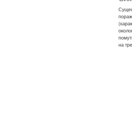
Сущес
пораж
(хара
около
помут
на тр