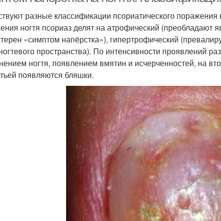
твуют разные классификации псориатического поражения н
ения ногтя псориаз делят на атрофический (преобладают яв
ктерен «симптом напёрстка»), гипертрофический (превалир
ногтевого пространства). По интенсивности проявлений раз
нением ногтя, появлением вмятин и исчерченностей, на вто
етьей появляются бляшки.