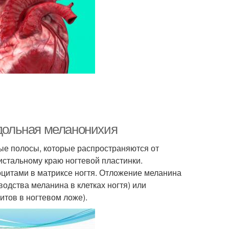
одольная меланонихия
ые полосы, которые распространяются от
истальному краю ногтевой пластинки.
оцитами в матриксе ногтя. Отложение меланина
одства меланина в клетках ногтя) или
тов в ногтевом ложе).