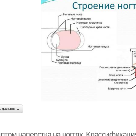
ь дальше →
птом наперстка на ногтях. Классификаци