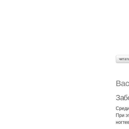
читат
Вас
Заб
Среди
При э
ногте