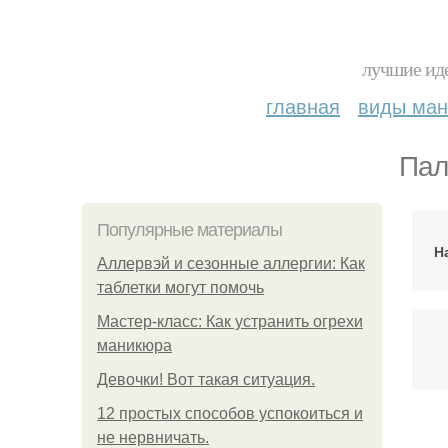
лучшие иде
главная
виды ма
Пал
Популярные материалы
Н
Аллервэй и сезонные аллергии: Как
таблетки могут помочь
Мастер-класс: Как устранить огрехи
маникюра
Девочки! Вот такая ситуация.
12 простых способов успокоиться и
не нервничать.