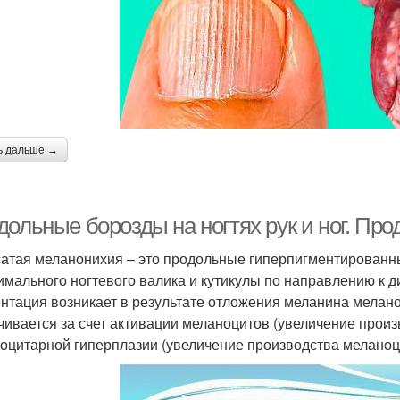
ь дальше →
дольные борозды на ногтях рук и ног. Пр
атая меланонихия – это продольные гиперпигментированн
имального ногтевого валика и кутикулы по направлению к д
нтация возникает в результате отложения меланина мелан
чивается за счет активации меланоцитов (увеличение произв
оцитарной гиперплазии (увеличение производства меланоци