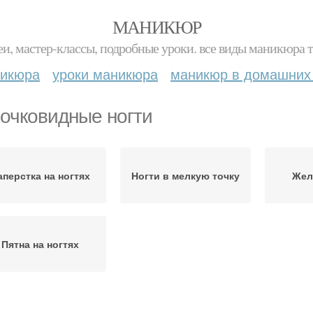
МАНИКЮР
и, мастер-классы, подробные уроки. все виды маникюра т
никюра
уроки маникюра
маникюр в домашних
очковидные ногти
аперстка на ногтях
Ногти в мелкую точку
Жел
Пятна на ногтях