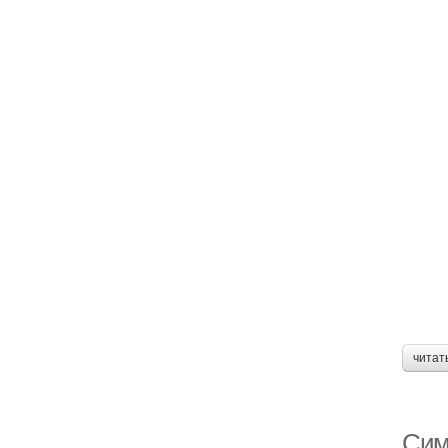
читат
Сим