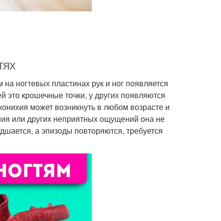
тях
м на ногтевых пластинах рук и ног появляется
й это крошечные точки, у других появляются
йконихия может возникнуть в любом возрасте и
ения или других неприятных ощущений она не
худшается, а эпизоды повторяются, требуется