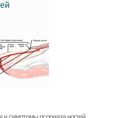
я и симптомы псориаза ногтей