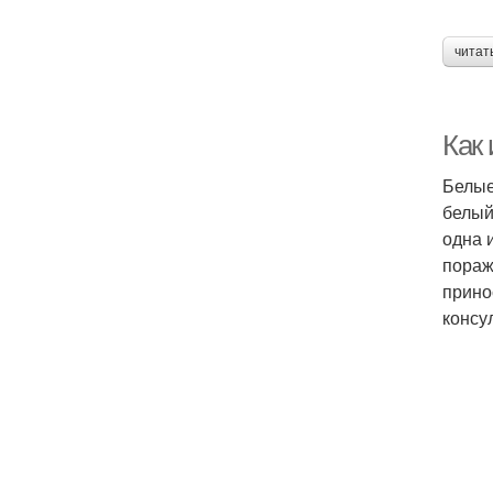
читат
Как 
Белые
белый
одна 
пораж
прино
консу