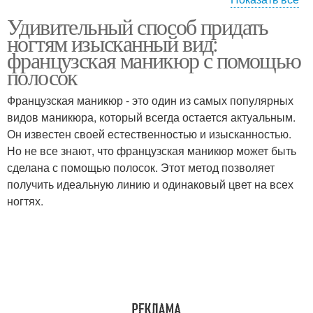
Удивительный способ придать
Полоска для
Полоска с ногтей
ногтям изысканный вид:
выполнения
французская маникюр с помощью
полосок
Французская маникюр - это один из самых популярных
Маникюр с полосками
Лента для ногтей
видов маникюра, который всегда остается актуальным.
Он известен своей естественностью и изысканностью.
Но не все знают, что французская маникюр может быть
сделана с помощью полосок. Этот метод позволяет
Ногти с лентой
Прозрачные полоски
получить идеальную линию и одинаковый цвет на всех
ногтях.
Полоски на
Блестка на ногти
поверхности