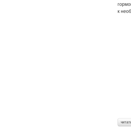
гормо
к нео
читат