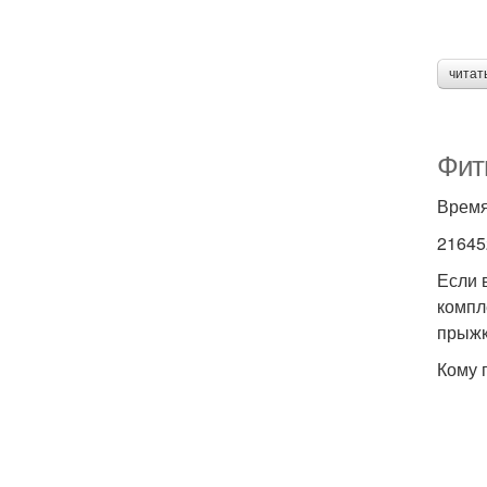
читат
Фит
Время
21645
Если 
компл
прыжк
Кому 