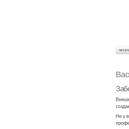
читат
Вас
Забо
Внешн
созда
Не у 
профе