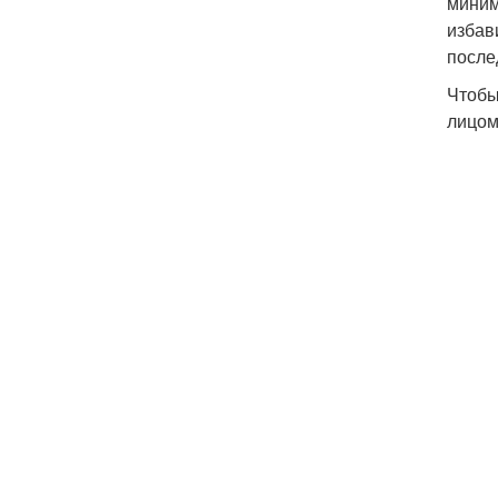
миним
избав
после
Чтобы
лицом