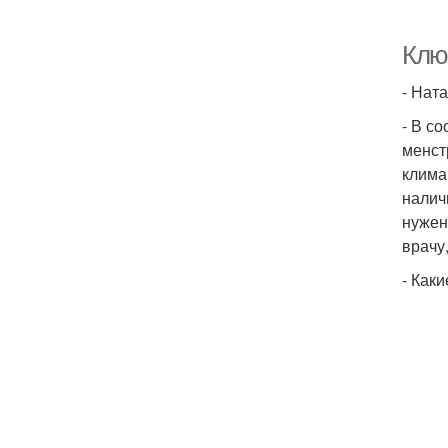
Клю
- Нат
- В с
менст
клима
налич
нужен
врачу
- Как