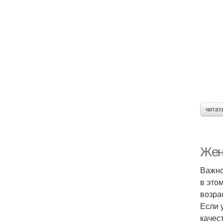
читат
Жен
Важно
в это
возра
Если 
качес