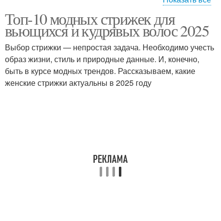
Топ-10 модных стрижек для
Стрижка для кудрявых
Кудрявая стрижка
вьющихся и кудрявых волос 2025
волос
Выбор стрижки — непростая задача. Необходимо учесть
образ жизни, стиль и природные данные. И, конечно,
Челка на вьющихся
быть в курсе модных трендов. Рассказываем, какие
Короткие стрижки
волосах
женские стрижки актуальны в 2025 году
Средние стрижки
Короткая стрижка
Стрижка для вьющихся
Стрижка на вьющиеся и
и