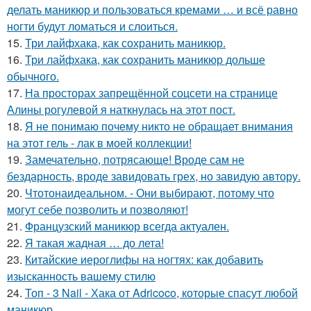
делать маникюр и пользоваться кремами … и всё равно
ногти будут ломаться и слоиться.
15.
Три лайфхака, как сохранить маникюр.
16.
Три лайфхака, как сохранить маникюр дольше
обычного.
17.
На просторах запрещённой соцсети на странице
Алины рогулевой я наткнулась на этот пост.
18.
Я не понимаю почему никто не обращает внимания
на этот гель - лак в моей коллекции!
19.
Замечательно, потрясающе! Вроде сам не
бездарность, вроде завидовать грех, но завидую автору.
20.
Чтотонаидеальном. - Они выбирают, потому что
могут себе позволить и позволяют!
21.
Французский маникюр всегда актуален.
22.
Я такая жадная … до лета!
23.
Китайские иероглифы на ногтях: как добавить
изысканность вашему стилю
24.
Топ - 3 Nail - Хака от Adricoco, которые спасут любой
маникюр.