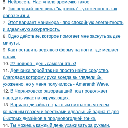
5.
Нейросеть. Наступило времечко такое:
6.
Тип первый: женщина-"картинка" - ухоженность как
образ жизни.
7.
Этот вариант маникюра - про спокойную элегантность
и идеальную аккуратность.
8.
Одно действие, которое помогает мне заснуть за две
минуты.
9.
Как поставить верхнюю форму на ногти, где мешает
валик.
10.
27 ноября - день самозанятых!
11.
Девчонки порой так не просто найти средство,
благодаря которому руки всегда выглядели бы
ухоженно, но у меня получилось - Amaranth Wave.
12.
В Черняховске разорвавший пса продолжает
наводить ужас на окружающих.
13.
Вариант дизайна с красным витражным гелем,
кошачьим глазом и блестками идеальный вариант для
быстрых дизайнов в предновогодней гонке.
14.
Ты можешь каждый день ухаживать за руками,