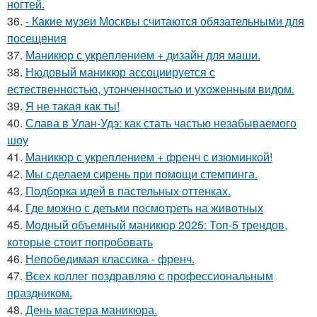
ногтей.
36.
- Какие музеи Москвы считаются обязательными для
посещения
37.
Маникюр с укреплением + дизайн для маши.
38.
Нюдовый маникюр ассоциируется с
естественностью, утонченностью и ухоженным видом.
39.
Я не такая как ты!
40.
Слава в Улан-Удэ: как стать частью незабываемого
шоу
41.
Маникюр с укреплением + френч с изюминкой!
42.
Мы сделаем сирень при помощи стемпинга.
43.
Подборка идей в пастельных оттенках.
44.
Где можно с детьми посмотреть на животных
45.
Модный объемный маникюр 2025: Топ-5 трендов,
которые стоит попробовать
46.
Непобедимая классика - френч.
47.
Всех коллег поздравляю с профессиональным
праздником.
48.
День мастера маникюра.