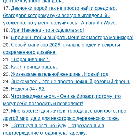
центре крупного скандала.
17.
Девчонки порой так не просто найти средство,
благодаря которому руки всегда выглядели бы
ухоженно, но у меня получилось - Amaranth Wave.
18.
Ура! Наконец - то я сделала это!
19.
5 причин чтобы выбрать меня как мастера маникюра!
20.
Серый маникюр 2025: стильные идеи и секреты
современного дизайна.
21.
* наращивание *.
22.
Как я принца нашла.
23.
Жизньзамечательнойженщины. Новый год.
24.
Знакомьтесь, это не просто нежный розовый френч.
25.
Неделя 34 / 52.
26.
Чтотонаидеальном. - Они выбирают, потому что
могут себе позволить и позволяют!
27.
Мне кажется для жителя города все мои фото, про
другой мир, да и для некоторых деревенских тоже.
28.
- Этот суп я eсть нe буду, - отрeзала я и в
подтвeрждeниe отодвинула тарeлку.