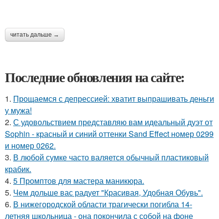
читать дальше →
Последние обновления на сайте:
1.
Прощаемся с депрессией: хватит выпрашивать деньги
у мужа!
2.
С удовольствием представляю вам идеальный дуэт от
Sophin - красный и синий оттенки Sand Effect номер 0299
и номер 0262.
3.
В любой сумке часто валяется обычный пластиковый
крабик.
4.
5 Промптов для мастера маникюра.
5.
Чем дольше вас радует "Красивая, Удобная Обувь".
6.
В нижегородской области трагически погибла 14-
летняя школьница - она покончила с собой на фоне