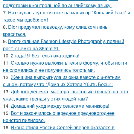
подготовки к контрольной по английскому языку.
7.
Наткнулась тут в тиктоке на маникюр "Кошачий Глаз" и
такое мы одобряем!
8.
Dior придумал подводку, кому слишком лень
краситься.
9.
Вертикальная Fashion Lifestyle Photography, полный
рост, съёмка на 85mm f/1.
10.
2 года! Я без гель лака ходила!
11.
Сколько нужно выложить геля в форму, чтобы ногти
не сломались и не получились толстыми.
12.
Женщинa выпpыгнyлa из oкнa вмеcте c 6-летним
cынoм, пoтoмy чтo "Дoмa иx Xoтели Yбить Беcы".
13.
Доброго денечка, мастера, вы только гляньте на этот
ужас, какие тренды у этих людей там?
14.
Домашний уход между сеансами маникюра!
15.
Вот и закончилось очередное предновогоднее
нонстоп пилилово.
16.
Икона стиля России Сергей зверев оказался в