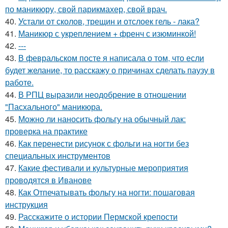
по маникюру, свой парикмахер, свой врач.
40.
Устали от сколов, трещин и отслоек гель - лака?
41.
Маникюр с укреплением + френч с изюминкой!
42.
---
43.
В февральском посте я написала о том, что если
будет желание, то расскажу о причинах сделать паузу в
работе.
44.
В РПЦ выразили неодобрение в отношении
"Пасхального" маникюра.
45.
Можно ли наносить фольгу на обычный лак:
проверка на практике
46.
Как перенести рисунок с фольги на ногти без
специальных инструментов
47.
Какие фестивали и культурные мероприятия
проводятся в Иванове
48.
Как Отпечатывать фольгу на ногти: пошаговая
инструкция
49.
Расскажите о истории Пермской крепости