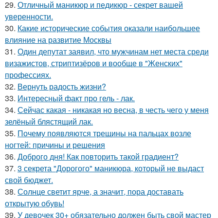
29.
Отличный маникюр и педикюр - секрет вашей
уверенности.
30.
Какие исторические события оказали наибольшее
влияние на развитие Москвы
31.
Один депутат заявил, что мужчинам нет места среди
визажистов, стриптизёров и вообще в "Женских"
профессиях.
32.
Вернуть радость жизни?
33.
Интересный факт про гель - лак.
34.
Сейчас какая - никакая но весна, в честь чего у меня
зелёный блястящий лак.
35.
Почему появляются трещины на пальцах возле
ногтей: причины и решения
36.
Доброго дня! Как повторить такой градиент?
37.
3 секрета "Дорогого" маникюра, который не выдаст
свой бюджет.
38.
Солнце светит ярче, а значит, пора доставать
открытую обувь!
39.
У девочек 30+ обязательно должен быть свой мастер