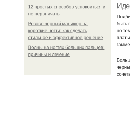
Иде
12 простых способов успокоиться и
не нервничать.
Подби
быть 
Розово черный маникюр на
но те
короткие ногти: как сделать
плать
стильное и эффективное решение
гамме
Волны на ногтях больших пальцев:
причины и лечение
Больш
черны
сочет