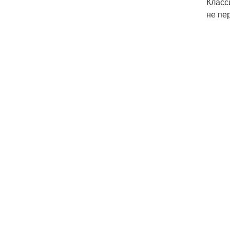
Класс
не пе