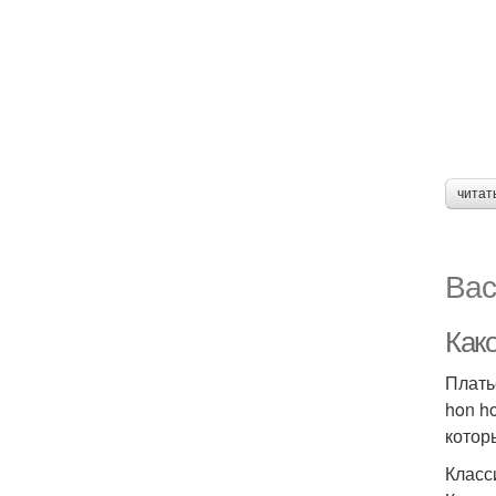
читат
Вас
Как
Плать
hon h
котор
Класс