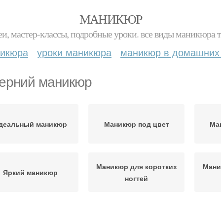
МАНИКЮР
и, мастер-классы, подробные уроки. все виды маникюра т
никюра
уроки маникюра
маникюр в домашних
ерний маникюр
деальный маникюр
Маникюр под цвет
Ма
Маникюр для коротких
Мани
Яркий маникюр
ногтей
Маникюр к одежде