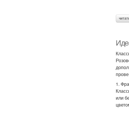
читат
Иде
Класс
Розов
допол
прове
1. Фр
Класс
или б
цвето