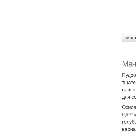
читат
Ман
Пудро
тщате
ваш о
для с
Основ
Цвет 
голуб
вариа