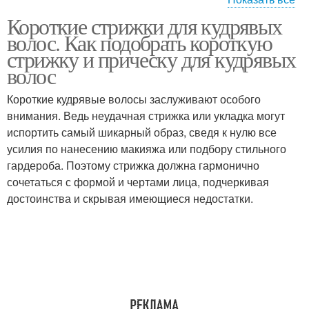
Короткие стрижки для кудрявых
Года на волнистые
Вьющиеся волосы
волос. Как подобрать короткую
волосы
стрижку и прическу для кудрявых
волос
Уход за кудрявыми
Стрижки для вьющихся
Короткие кудрявые волосы заслуживают особого
волосами
волос
внимания. Ведь неудачная стрижка или укладка могут
испортить самый шикарный образ, сведя к нулю все
усилия по нанесению макияжа или подбору стильного
гардероба. Поэтому стрижка должна гармонично
Стрижки на вьющиеся
Волос без укладки
сочетаться с формой и чертами лица, подчеркивая
волосы
достоинства и скрывая имеющиеся недостатки.
Кудрявые волосы
Волнистые волосы