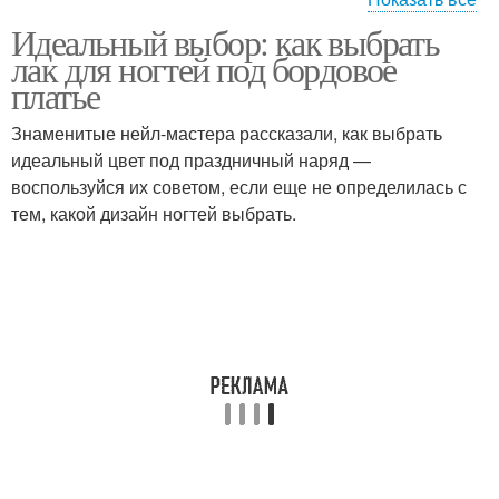
Идеальный выбор: как выбрать
Серебристое платье
Серое платье
лак для ногтей под бордовое
платье
Знаменитые нейл-мастера рассказали, как выбрать
Ногти под бордовое
Ногти под черное
идеальный цвет под праздничный наряд —
платье
платье
воспользуйся их советом, если еще не определилась с
тем, какой дизайн ногтей выбрать.
Маникюр к черному
Кружевное платье
платью
Маникюр под бежевое
Платье с пайетками
платье