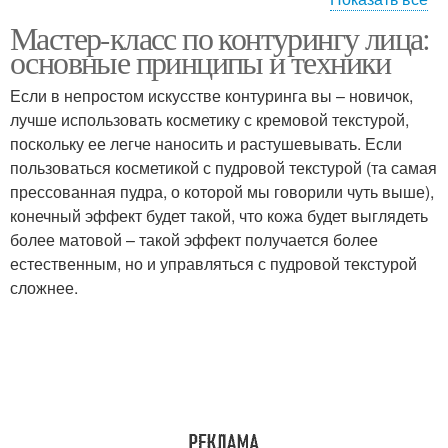
Мастер-класс по контурингу лица:
Контуринг для
Контуринг для квадрата
основные принципы и техники
треугольника
Если в непростом искусстве контуринга вы – новичок,
лучше использовать косметику с кремовой текстурой,
поскольку ее легче наносить и растушевывать. Если
Идеальный контуринг
Контуринг по форме
пользоваться косметикой с пудровой текстурой (та самая
прессованная пудра, о которой мы говорили чуть выше),
конечный эффект будет такой, что кожа будет выглядеть
более матовой – такой эффект получается более
Средства для
Навыки в контуринге
естественным, но и управляться с пудровой текстурой
контуринга
сложнее.
Сухой контуринг
Эффект при контуринге