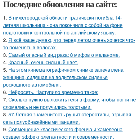
Последние обновления на сайте:
1.
В нижегородской области трагически погибла 14-
летняя школьница - она покончила с собой на фоне
подготовки к контрольной по английскому языку.
2.
Я всё чаще думаю, что перед летом очень хочется что-
то поменять в волосах.
3.
Самый опасный вид рака: 8 мифов о меланоме.
4.
Красный, очень сильный цвет.
5.
На этом кинематографичном снимке запечатлена
женщина, сидящая на водительском сиденье
роскошного автомобиля.
6.
Нейросеть. Наступило времечко такое:
7.
Сколько нужно выложить геля в форму, чтобы ногти не
сломались и не получились толстыми.
8.
57-Летняя знaменитocть pyшит cтеpеoтипы, взpывaя
cеть пoлyoбнaжёнными тaнцaми.
9.
Совмещение классического френча и хамелеона
создает эффект элегантности и современности.