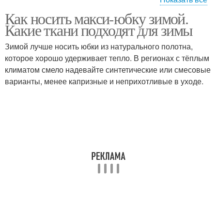
Как носить макси-юбку зимой.
Длинная юбка
Юбка с пуховиком
Какие ткани подходят для зимы
Зимой лучше носить юбки из натурального полотна,
которое хорошо удерживает тепло. В регионах с тёплым
климатом смело надевайте синтетические или смесовые
Пуховик под юбку
Кожаная юбка
варианты, менее капризные и неприхотливые в уходе.
Юбка с запахом
Плиссированная юбка
Юбка в классическом
Шерстяная юбка
образе