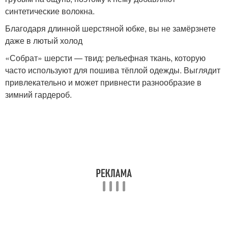
Средние юбки
Миди юбки
синтетические волокна.
Благодаря длинной шерстяной юбке, вы не замёрзнете
даже в лютый холод
Юбка с верхней
«Собрат» шерсти — твид: рельефная ткань, которую
одеждой
часто используют для пошива тёплой одежды. Выглядит
привлекательно и может привнести разнообразие в
зимний гардероб.