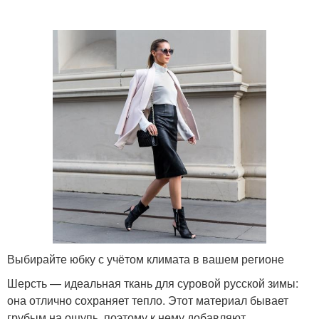
Юбка с классической
Трикотажная юбка
рубашкой
Юбка с кофтой
Вязаные юбки
Юбки на зиму
Красочные юбки
Куртка под длинную
Одежда к юбкам
юбку
Выбирайте юбку с учётом климата в вашем регионе
Шерсть — идеальная ткань для суровой русской зимы:
она отлично сохраняет тепло. Этот материал бывает
грубым на ощупь, поэтому к нему добавляют