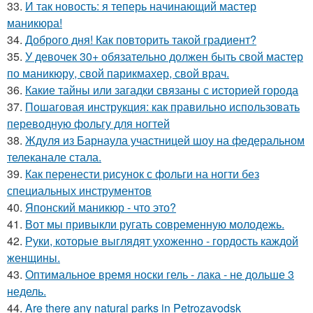
33.
И так новость: я теперь начинающий мастер
маникюра!
34.
Доброго дня! Как повторить такой градиент?
35.
У девочек 30+ обязательно должен быть свой мастер
по маникюру, свой парикмахер, свой врач.
36.
Какие тайны или загадки связаны с историей города
37.
Пошаговая инструкция: как правильно использовать
переводную фольгу для ногтей
38.
Ждуля из Барнаула участницей шоу на федеральном
телеканале стала.
39.
Как перенести рисунок с фольги на ногти без
специальных инструментов
40.
Японский маникюр - что это?
41.
Вот мы привыкли ругать современную молодежь.
42.
Руки, которые выглядят ухоженно - гордость каждой
женщины.
43.
Оптимальное время носки гель - лака - не дольше 3
недель.
44.
Are there any natural parks in Petrozavodsk