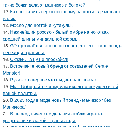
такие бочки делают маникюр и ботокс?
12.
Как поставить верхнюю форму на ногти, где мешает
валик.
13.
Масло для ногтей и кутикулы.
14.
Нежнейший розово - белый омбре на ноготках
средней длины миндальной формы.
15.
GD признаётся, что он осознает, что его стиль иногда
переходит границы.
16.
Сказки. - а ну не плескайся!
17.
Встречайте новый бренд от создателей Gentle
Monster!
18.
Руки - это первое что выдает наш возраст.
19.
Мк. - Выбирайте кошку максимально яркую из всей
вашей палитры.
20.
В 2025 году в моде новый тренд - маникюр "без
Маникюра".
21.
В период ничего не делания люблю играть в
угадывание из какой страны люди.