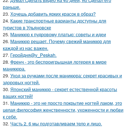
22.
Думал сделать видео на 40 дней, но сделал его
раньше.
23.
Хочешь добавить ярких красок в образ?
24.
Какие транспортные варианты доступны для
туристов в Ульяновске
25.
Маникюр к пудровому платью: советы и идеи
26.
Маникюр решает. Почему свежий маникюр для
каждой из нас важен.
27.
Геройдня@v_Peskah.
28.
Френч - это беспроигрышная лотерея в мире
маникюра.
29.
Уход за ручками после маникюра: секрет красивых и
здоровых ногтей.
30.
Японский маникюр - секрет естественной красоты
ваших ногтей!
31.
Маникюр - это не просто покрытие ногтей лаком, это
целая философия женственности, ухоженности и любви
к себе.
32.
Часть 2. 6 мы подготавливаем тело и лицо.