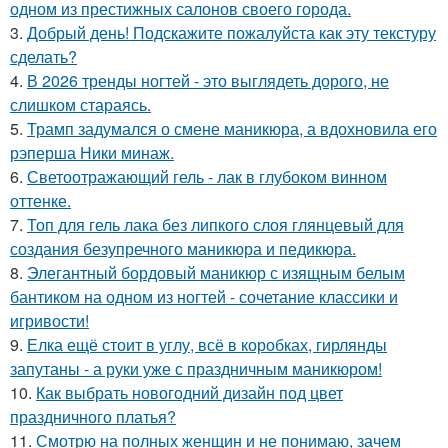
одном из престижных салонов своего города.
3.
Добрый день! Подскажите пожалуйста как эту текстуру
сделать?
4.
В 2026 тренды ногтей - это выглядеть дорого, не
слишком стараясь.
5.
Трамп задумался о смене маникюра, а вдохновила его
рэперша Ники минаж.
6.
Светоотражающий гель - лак в глубоком винном
оттенке.
7.
Топ для гель лака без липкого слоя глянцевый для
создания безупречного маникюра и педикюра.
8.
Элегантный бордовый маникюр с изящным белым
бантиком на одном из ногтей - сочетание классики и
игривости!
9.
Елка ещё стоит в углу, всё в коробках, гирлянды
запутаны - а руки уже с праздничным маникюром!
10.
Как выбрать новогодний дизайн под цвет
праздничного платья?
11.
Смотрю на полных женщин и не понимаю, зачем