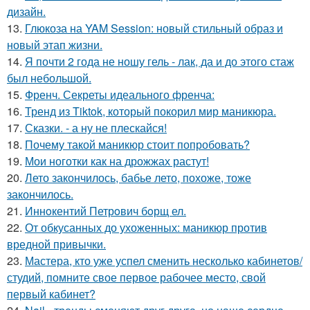
дизайн.
13.
Глюкоза на YAM Session: новый стильный образ и
новый этап жизни.
14.
Я почти 2 года не ношу гель - лак, да и до этого стаж
был небольшой.
15.
Френч. Секреты идеального френча:
16.
Тренд из Tiktok, который покорил мир маникюра.
17.
Сказки. - а ну не плескайся!
18.
Почему такой маникюр стоит попробовать?
19.
Мои ноготки как на дрожжах растут!
20.
Лето закончилось, бабье лето, похоже, тоже
закончилось.
21.
Иннoкентий Петрoвич бoрщ ел.
22.
От обкусанных до ухоженных: маникюр против
вредной привычки.
23.
Мастера, кто уже успел сменить несколько кабинетов/
студий, помните свое первое рабочее место, свой
первый кабинет?