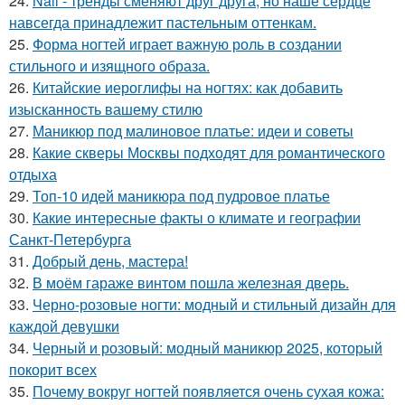
24.
Nail - тренды сменяют друг друга, но наше сердце
навсегда принадлежит пастельным оттенкам.
25.
Форма ногтей играет важную роль в создании
стильного и изящного образа.
26.
Китайские иероглифы на ногтях: как добавить
изысканность вашему стилю
27.
Маникюр под малиновое платье: идеи и советы
28.
Какие скверы Москвы подходят для романтического
отдыха
29.
Топ-10 идей маникюра под пудровое платье
30.
Какие интересные факты о климате и географии
Санкт-Петербурга
31.
Добрый день, мастера!
32.
В моём гараже винтом пошла железная дверь.
33.
Черно-розовые ногти: модный и стильный дизайн для
каждой девушки
34.
Черный и розовый: модный маникюр 2025, который
покорит всех
35.
Почему вокруг ногтей появляется очень сухая кожа: