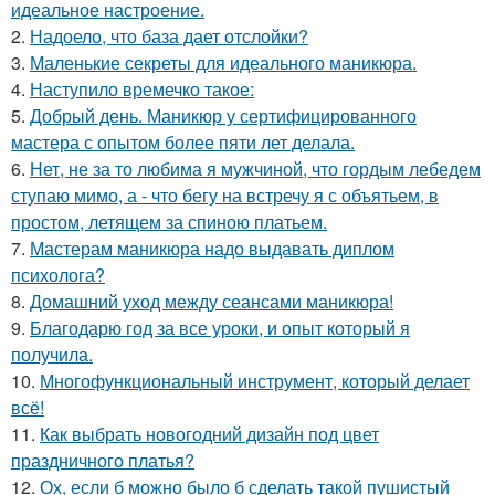
идеальное настроение.
2.
Надоело, что база дает отслойки?
3.
Маленькие секреты для идеального маникюра.
4.
Наступило времечко такое:
5.
Добрый день. Маникюр у сертифицированного
мастера с опытом более пяти лет делала.
6.
Нет, не за то любима я мужчиной, что гордым лебедем
ступаю мимо, а - что бегу на встречу я с объятьем, в
простом, летящем за спиною платьем.
7.
Мастерам маникюра надо выдавать диплом
психолога?
8.
Домашний уход между сеансами маникюра!
9.
Благодарю год за все уроки, и опыт который я
получила.
10.
Многофункциональный инструмент, который делает
всё!
11.
Как выбрать новогодний дизайн под цвет
праздничного платья?
12.
Ох, если б можно было б сделать такой пушистый