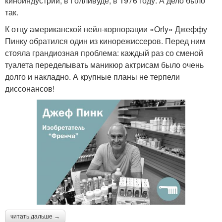
киноиндустрии, в Голливуде, в 1976 году. А дело было
так.
К отцу американской нейл-корпорации «Orly» Джеффу
Пинку обратился один из кинорежиссеров. Перед ним
стояла грандиозная проблема: каждый раз со сменой
туалета переделывать маникюр актрисам было очень
долго и накладно. А крупные планы не терпели
диссонансов!
читать дальше →