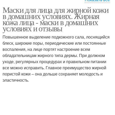
Маски для лица для жирной кожи
Маски от прыщей
Маска с овсянкой
в домашних условиях. Жирная
кожа лица - маски в домашних
условиях и отзывы
Повышенное выделение подкожного сала, лоснящийся
Маска с медом
Маска для жирной кожи
блеск, широкие поры, периодические или постоянные
воспаления, на лице портят настроение всем
обладательницам жирного типа дермы. При должном
уходе, регулярных процедурах и правильном питании
Маска для жирного
все можно исправить. Главное преимущество жирной
лица
пористой кожи – она дольше сохраняет молодость и
эластичность.