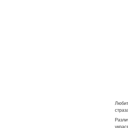
Любит
страз
Разли
украс