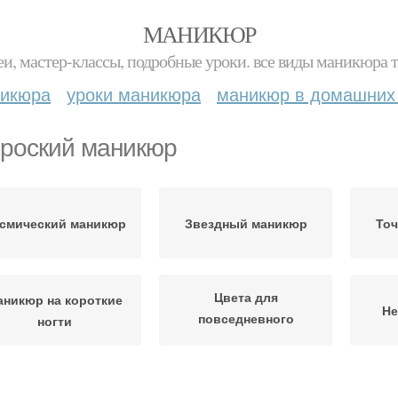
МАНИКЮР
и, мастер-классы, подробные уроки. все виды маникюра т
никюра
уроки маникюра
маникюр в домашних
роский маникюр
смический маникюр
Звездный маникюр
То
Цвета для
аникюр на короткие
Не
повседневного
ногти
маникюра
никюр со стразами
Яркий маникюр
фран