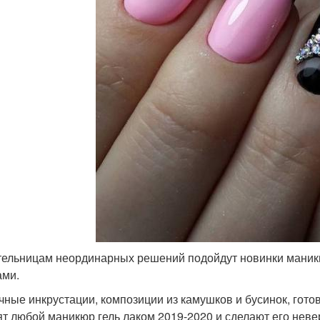
ельницам неординарных решений подойдут новинки маникю
ами.
чные инкрустации, композиции из камушков и бусинок, гото
ят любой маникюр гель лаком 2019-2020 и сделают его нев