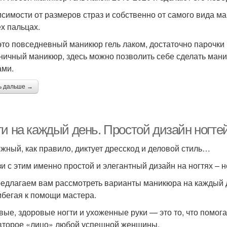
исимости от размеров страз и собственно от самого вида м
ех пальцах.
это повседневный маникюр гель лаком, достаточно парочки 
ничный маникюр, здесь можно позволить себе сделать ман
ами.
ь дальше →
и на каждый день. Простой дизайн ногтей
жный, как правило, диктует дресскод и деловой стиль…
зи с этим именно простой и элегантный дизайн на ногтях –
едлагаем вам рассмотреть варианты маникюра на каждый де
ибегая к помощи мастера.
вые, здоровые ногти и ухоженные руки — это то, что помога
 второе «лицо» любой успешной женщины.