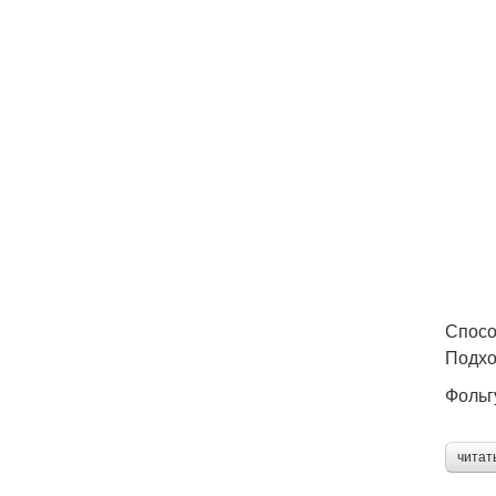
Спосо
Подхо
Фольг
читат