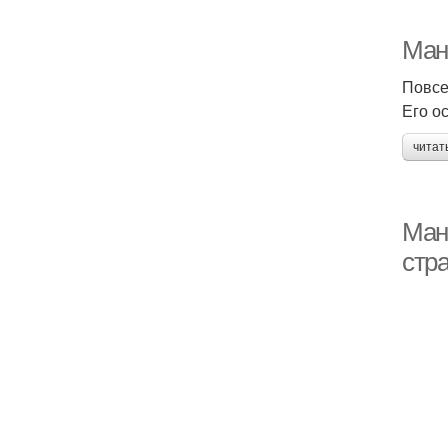
Ман
Повсе
Его о
читат
Ман
стра