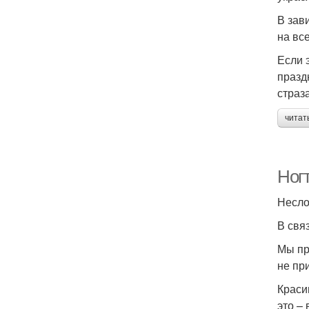
В зав
на вс
Если 
празд
страз
читат
Ногт
Несло
В свя
Мы пр
не пр
Краси
это –