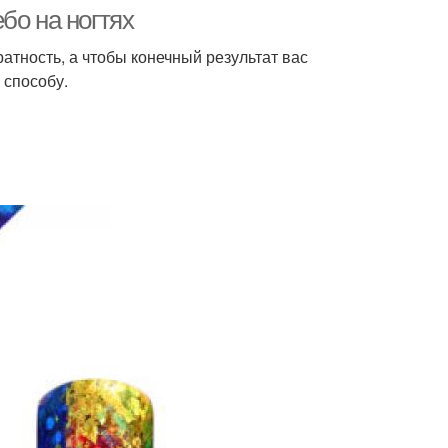
бо на ногтях
атность, а чтобы конечный результат вас
 способу.
дный маникюр
Нейтральный маникюр