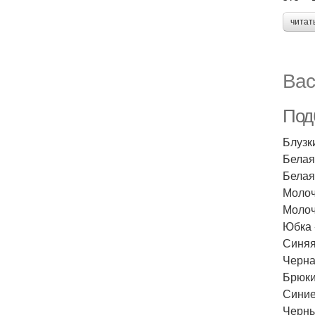
читат
Вас
Под
Блузк
Белая
Белая
Молоч
Молоч
Юбка 
Синяя
Черна
Брюки
Синие
Черны