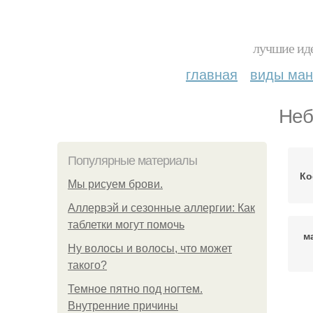
лучшие иде
главная
виды ма
Неб
Популярные материалы
Ко
Мы рисуем брови.
Аллервэй и сезонные аллергии: Как
таблетки могут помочь
м
Ну волосы и волосы, что может
такого?
Темное пятно под ногтем.
Внутренние причины
Ма