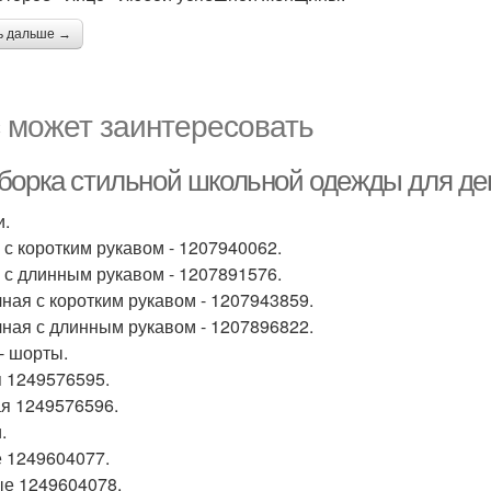
ь дальше →
 может заинтересовать
борка стильной школьной одежды для де
и.
 с коротким рукавом - 1207940062.
 с длинным рукавом - 1207891576.
ная с коротким рукавом - 1207943859.
ная с длинным рукавом - 1207896822.
- шорты.
 1249576595.
я 1249576596.
.
 1249604077.
е 1249604078.