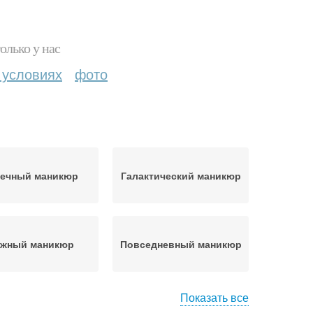
олько у нас
 условиях
фото
чечный маникюр
Галактический маникюр
жный маникюр
Повседневный маникюр
Показать все
цузский маникюр
лунный маникюр