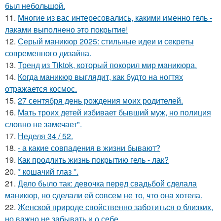
был небольшой.
11.
Многие из вас интересовались, какими именно гель -
лаками выполнено это покрытие!
12.
Серый маникюр 2025: стильные идеи и секреты
современного дизайна.
13.
Тренд из Tiktok, который покорил мир маникюра.
14.
Когда маникюр выглядит, как будто на ногтях
отражается космос.
15.
27 сентября день рождения моих родителей.
16.
Мать троих детей избивает бывший муж, но полиция
словно не замечает".
17.
Неделя 34 / 52.
18.
- а какие совпадения в жизни бывают?
19.
Как продлить жизнь покрытию гель - лак?
20.
* кошачий глаз *.
21.
Дело было так: девочка перед свадьбой сделала
маникюр, но сделали ей совсем не то, что она хотела.
22.
Женской природе свойственно заботиться о близких,
но важно не забывать и о себе.