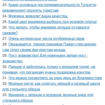
23.
Какие основные достопримечательности Тольятти
рекомендуют посетить туристам
24.
Мужчина зеркалит ваши качества.
25.
Какой цвет маникюра выбрать под розовое платье
26.
Что делать, чтобы маникюр дольше оставался
свежим?
27.
Очень интересные числа опубликовал фом.
28.
Оказывается, тренер парников Павел слюсаренко
сам точит своим фигуристам коньки.
29.
Пост знакомство! Для новеньких делаю пост -
знакомство.
30.
Раньше я заботилась только о внешнем уходе, не
понимая, что организму нужна поддержка изнутри.
31.
Что можно посмотреть за один день во Владивостоке
32.
Модные ногти: как сочетать чёрный и розовый цвета
для стильного образа
33.
Маникюр с черным и розовым: модные идеи для
стильного образа