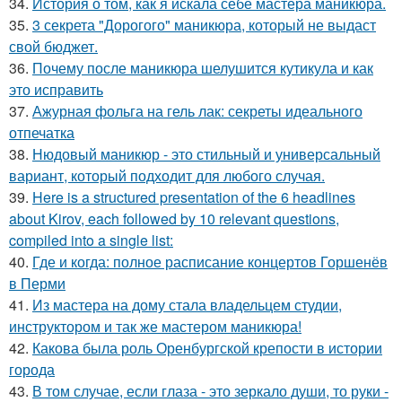
34.
История о том, как я искала себе мастера маникюра.
35.
3 секрета "Дорогого" маникюра, который не выдаст
свой бюджет.
36.
Почему после маникюра шелушится кутикула и как
это исправить
37.
Ажурная фольга на гель лак: секреты идеального
отпечатка
38.
Нюдовый маникюр - это стильный и универсальный
вариант, который подходит для любого случая.
39.
Here is a structured presentation of the 6 headlines
about Kirov, each followed by 10 relevant questions,
compiled into a single list:
40.
Где и когда: полное расписание концертов Горшенёв
в Перми
41.
Из мастера на дому стала владельцем студии,
инструктором и так же мастером маникюра!
42.
Какова была роль Оренбургской крепости в истории
города
43.
В том случае, если глаза - это зеркало души, то руки -