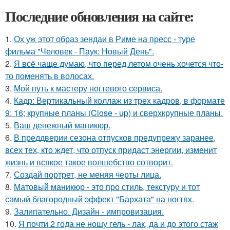
Последние обновления на сайте:
1.
Ох уж этот образ зендаи в Риме на пресс - туре
фильма "Человек - Паук: Новый День".
2.
Я всё чаще думаю, что перед летом очень хочется что-
то поменять в волосах.
3.
Мой путь к мастеру ногтевого сервиса.
4.
Кадр: Вертикальный коллаж из трех кадров, в формате
9: 16; крупные планы (Close - up) и сверхкрупные планы.
5.
Ваш денежный маникюр.
6.
В преддверии сезона отпусков предупрежу заранее,
всех тех, кто ждет, что отпуск придаст энергии, изменит
жизнь и всякое такое волшебство сотворит.
7.
Создай портрет, не меняя черты лица.
8.
Матовый маникюр - это про стиль, текстуру и тот
самый благородный эффект "Бархата" на ногтях.
9.
Залипательно. Дизайн - импровизация.
10.
Я почти 2 года не ношу гель - лак, да и до этого стаж