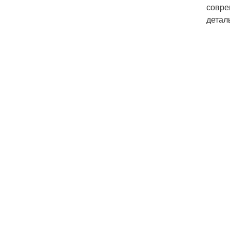
совре
детал