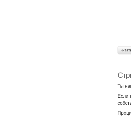
читат
Стр
Ты на
Если 
собст
Проци