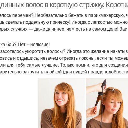
линных волос в короткую стрижку. Коротки
елось перемен? Необязательно бежать в парикмахерскую, ч
ь сделать поддельную прическу! Иногда с легкостью можно и
орых случаях — даже длиннее, чем есть на самом деле! Заи
ка боб? Нет – иллюзия!
 захотелось укоротить волосы? Иногда это желание накаты
овись и отдышись, незачем отрезать локоны, если ты можеш
ли для тебя самые лучшие. Только помни, что для создания
арительно закрутить плойкой (для пущей правдоподобности