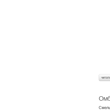
читат
Омб
Смелы