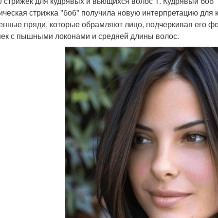
0 стрижек для кудрявых и вьющихся волос 1. Кудрявый боб
ическая стрижка "боб" получила новую интерпретацию для 
енные пряди, которые обрамляют лицо, подчеркивая его фо
ек с пышными локонами и средней длины волос.