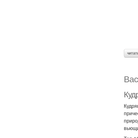
читат
Вас
Куд
Кудря
приче
приро
вьющи