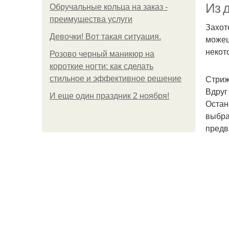
Из д
Обручальные кольца на заказ -
преимущества услуги
Захот
Девочки! Вот такая ситуация.
можеш
некот
Розово черный маникюр на
короткие ногти: как сделать
Стриж
стильное и эффективное решение
Вдруг
И еще один праздник 2 ноября!
Остан
выбра
предв