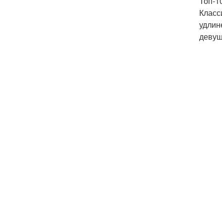
Топ-1
Класс
удлин
девуш