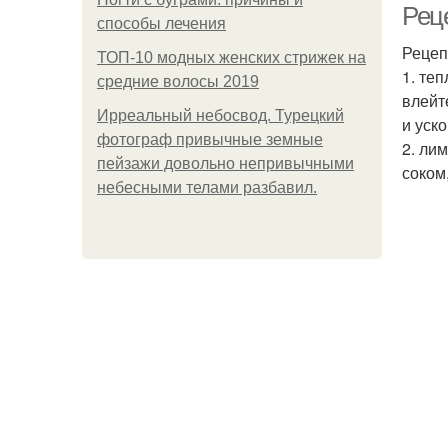
Рец
способы лечения
Рецеп
ТОП-10 модных женских стрижек на
1. те
средние волосы 2019
влейт
Ирреальный небосвод. Турецкий
и уско
фотограф привычные земные
2. ли
пейзажи довольно непривычными
соком
небесными телами разбавил.