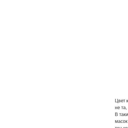
Цвет 
не та
В так
масок
тон ко