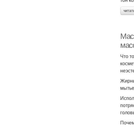
читат
Мас
мас
Что т
косме
неэст
Жирны
мытье
Испол
потря
голов
Почем