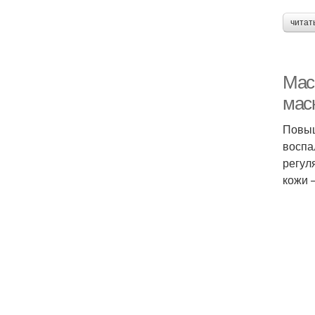
читат
Мас
мас
Повыш
воспа
регул
кожи 