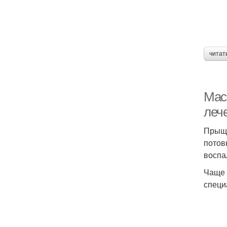
читат
Мас
леч
Прыщи
потов
воспа
Чаще 
специ