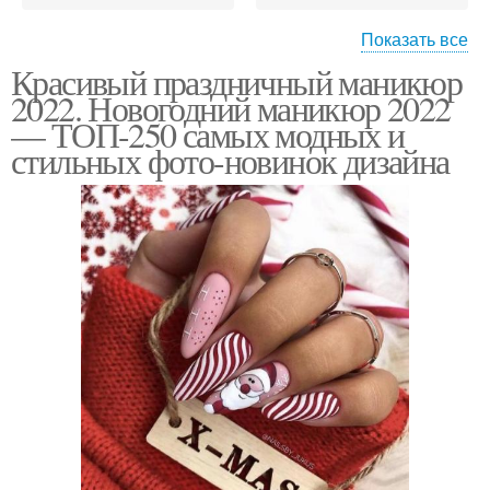
Показать все
Красивый праздничный маникюр
Рождения для коротких
Острые ногти
2022. Новогодний маникюр 2022
ногтей
— ТОП-250 самых модных и
стильных фото-новинок дизайна
Френч на ногтях