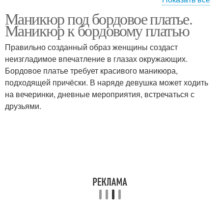
Маникюр под бордовое платье.
Маникюр под платье
Бордовый маникюр
Маникюр к бордовому платью
Правильно созданный образ женщины создаст
неизгладимое впечатление в глазах окружающих.
Новинки для бордового
Макияж под бордовое
Бордовое платье требует красивого маникюра,
маникюра
платье
подходящей причёски. В наряде девушка может ходить
на вечеринки, дневные мероприятия, встречаться с
друзьями.
Маникюр под серое
Вечерний платье
платье
Платье на работу
Платье с серебром