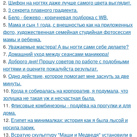
2.
Шифон на ногтях даже лучше самого цвета выглядит.
3.
3 секрета плавного градиента.
4.
Бело - бежево - коричневая подборка с WB.
5.
Мама и сын 1 года, с внешностью как на приложенных
фото, художественная семейная студийная фотосессия
мамы и ребенка.
6.
Уважаемые мастера! А вы ногти сами себе делаете?
7.
Домашний уход между сеансами маникюра!
8.
Доброго дня! Прошу советов по работе с подобными
ногтями и оцените пожалуйста результат.
9.
Одно действие, которое помогает мне заснуть за две
минуты.
10.
Когда я собиралась на корпоратив, я подумала, что
золушка не такая уж и несчастная была.
11.
Флисовые комбинезоны - поддёва на прогулки и для
дома.
12.
Египет на минималках: история как я была лысой и
носила парик.
13.
Всратую скульптуру "Маши и Медведя" установили в