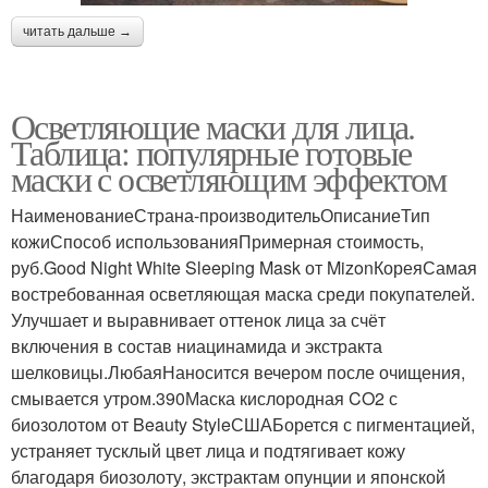
читать дальше →
Осветляющие маски для лица.
Таблица: популярные готовые
маски с осветляющим эффектом
НаименованиеСтрана-производительОписаниеТип
кожиСпособ использованияПримерная стоимость,
руб.Good Night White Sleeping Mask от MizonКореяСамая
востребованная осветляющая маска среди покупателей.
Улучшает и выравнивает оттенок лица за счёт
включения в состав ниацинамида и экстракта
шелковицы.ЛюбаяНаносится вечером после очищения,
смывается утром.390Маска кислородная CO2 с
биозолотом от Beauty StyleСШАБорется с пигментацией,
устраняет тусклый цвет лица и подтягивает кожу
благодаря биозолоту, экстрактам опунции и японской