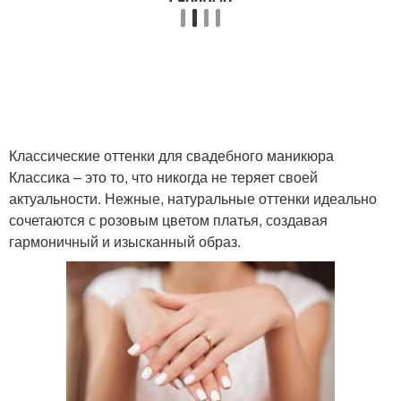
Маникюр с нюдовыми
летний маникюр
оттенками
маникюр на короткие
Маникюр со стразами
ногти
Классические оттенки для свадебного маникюра
Классика – это то, что никогда не теряет своей
актуальности. Нежные, натуральные оттенки идеально
Шикарный маникюр
Тренд на украшения
сочетаются с розовым цветом платья, создавая
гармоничный и изысканный образ.
Маникюр для
Стразы в маникюре
декорирования