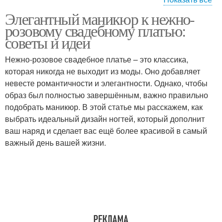
Элегантный маникюр к нежно-
Маникюр с
Маникюр без дизайна
розовому свадебному платью:
аксессуарами
советы и идеи
Нежно-розовое свадебное платье – это классика,
Маникюр под розовое
которая никогда не выходит из моды. Оно добавляет
французский маникюр
платье
невесте романтичности и элегантности. Однако, чтобы
образ был полностью завершённым, важно правильно
подобрать маникюр. В этой статье мы расскажем, как
выбрать идеальный дизайн ногтей, который дополнит
Маникюр с лунными
Маникюр с текстурой
ваш наряд и сделает вас ещё более красивой в самый
дугами
важный день вашей жизни.
Маникюр с узорами
Прозрачный маникюр