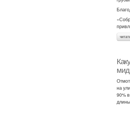
Благо
«Собр
привл
читат
Как
мид
Отмот
на ул
90% в
длины