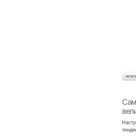
читат
Сам
вел
Насту
тенде