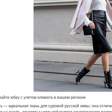
айте юбку с учётом климата в вашем регионе
ь — идеальная ткань для суровой русской зимы: она отличн
м на ощупь, поэтому к нему добавляют синтетические волок