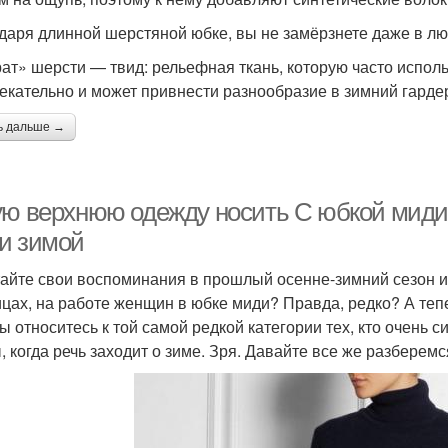
даря длинной шерстяной юбке, вы не замёрзнете даже в л
ат» шерсти — твид: рельефная ткань, которую часто испол
екательно и может привнести разнообразие в зимний гарде
ь дальше →
ую верхнюю одежду носить С юбкой миди 
и зимой
айте свои воспоминания в прошлый осенне-зимний сезон и 
ицах, на работе женщин в юбке миди? Правда, редко? А теп
ы относитесь к той самой редкой категории тех, кто очень 
, когда речь заходит о зиме. Зря. Давайте все же разберемс