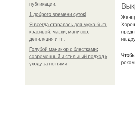
публикации.
Вык
1 доброго времени суток!
Женщи
Хорош
Я всегда старалась для мужа быть
предн
красивой: маски, маникюр,
на др
депиляция и тп.
Голубой маникюр с блестками:
Чтобы
современный и стильный подход к
реком
уходу за ногтями