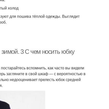
ютый холод
ьзуют для пошива тёплой одежды. Выглядит
роб.
зимой. 3 С чем носить юбку
постарайтесь вспомнить, как часто вы видели
ерь загляните в свой шкаф — с вероятностью в
сильно недооценивает прелесть юбок средней
я.