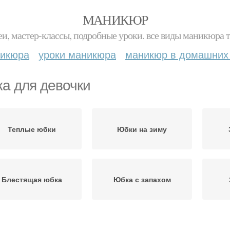
МАНИКЮР
и, мастер-классы, подробные уроки. все виды маникюра т
никюра
уроки маникюра
маникюр в домашних
а для девочки
Теплые юбки
Юбки на зиму
Блестящая юбка
Юбка с запахом
Юбка из драпа