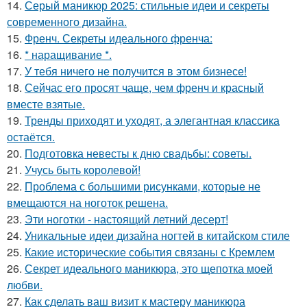
14.
Серый маникюр 2025: стильные идеи и секреты
современного дизайна.
15.
Френч. Секреты идеального френча:
16.
* наращивание *.
17.
У тебя ничего не получится в этом бизнесе!
18.
Сейчас его просят чаще, чем френч и красный
вместе взятые.
19.
Тренды приходят и уходят, а элегантная классика
остаётся.
20.
Подготовка невесты к дню свадьбы: советы.
21.
Учусь быть королевой!
22.
Проблема с большими рисунками, которые не
вмещаются на ноготок решена.
23.
Эти ноготки - настоящий летний десерт!
24.
Уникальные идеи дизайна ногтей в китайском стиле
25.
Какие исторические события связаны с Кремлем
26.
Секрет идеального маникюра, это щепотка моей
любви.
27.
Как сделать ваш визит к мастеру маникюра