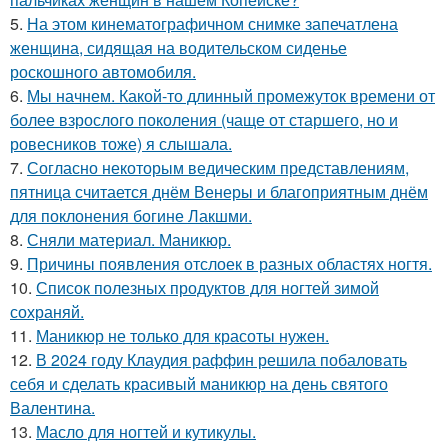
5.
На этом кинематографичном снимке запечатлена
женщина, сидящая на водительском сиденье
роскошного автомобиля.
6.
Мы начнем. Какой-то длинный промежуток времени от
более взрослого поколения (чаще от старшего, но и
ровесников тоже) я слышала.
7.
Согласно некоторым ведическим представлениям,
пятница считается днём Венеры и благоприятным днём
для поклонения богине Лакшми.
8.
Сняли материал. Маникюр.
9.
Причины появления отслоек в разных областях ногтя.
10.
Список полезных продуктов для ногтей зимой
сохраняй.
11.
Маникюр не только для красоты нужен.
12.
В 2024 году Клаудия раффин решила побаловать
себя и сделать красивый маникюр на день святого
Валентина.
13.
Масло для ногтей и кутикулы.