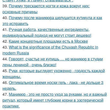
39.
Почему трескаются ногти и кожа вокруг них:
основные причины
40.
Почему после маникюра шелушится кутикула и как
это исправить
41.
Ручная работа, качественные ингредиенты,
индивидуальный подход не могут стоит дешево!
42.
Какие концертные площадки есть в Москве
43.
What is the significance of the Chuvash Republic in
modern Russia
44.
Говорят, счастье не купишь … но маникюр в студии
лены лениной - очень близко!
45.
Руки, которые выглядят ухоженно - гордость каждой
женщины.
46.
Оптимальное время носки гель - лака - не дольше 3
недель.
47.
Маникюр - это не просто уход за руками, но и важный
ритуал, который имеет глубокие корни в эзотерической
практике.