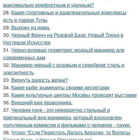
максимально комфортным и удачным?
28.
Какие спортивные и развлекательные комплексы
есть в парках Тулы
29.
Выхожу из дома.
30.
Черный Френч на Розовой Базе: Новый Тренд в
Ногтевом Искусстве
31.
Черно-розовая геометрия: модный маникюр для
современных дам
32.
Маникюр черный с розовым и серебром: стиль и
элегантность
33.
Вернуть радость жизни?
34.
Какие кафе знамениты своими десертами
35.
Какие культурные центры Москвы проводят выставки
36.
Внешний вид проводника.
37.
Человек паук - это невероятно стильный и
оригинальный вид маникюра, который вдохновлен
популярным комиксом и фильмами о человеке - пауке.
38.
Чтооо "Если Перестать Делать Кератин, то Волосы
Станут Хуже, и Начнут Отваливаться".