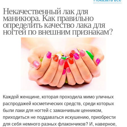
Некачественный лак для
Лаки для ногтей
Глянцевый лак
маникюра. Как правильно
определить качество лака для
ногтей по внешним признакам?
Перламутровый лак
Матовый лак
Песочный лак
Каждой женщине, которая проходила мимо уличных
распродажей косметических средств, среди которых
были лаки для ногтей с заманчивым ценником,
приходиться не поддаваться искушению, приобрести
для себя немного разных флакончиков? И, наверное,