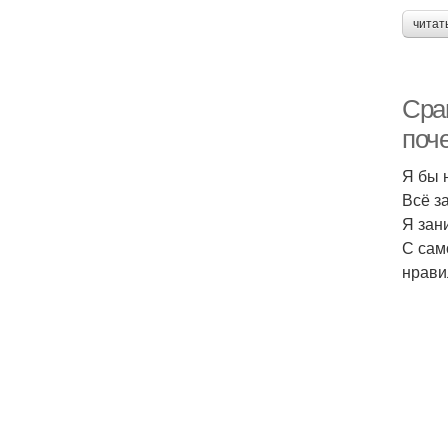
читат
Сра
поч
Я бы 
Всё з
Я зан
С сам
нравил