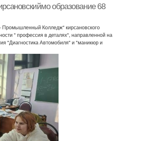
рсановскиймо образование 68
но - Промышленный Колледж" кирсановского
зайн маникюра
идеи маникюра фото
ности " профессия в деталях", направленной на
ия "Диагностика Автомобиля" и "маникюр и