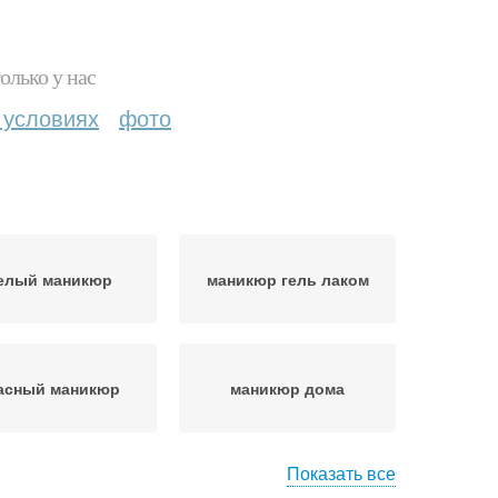
олько у нас
 условиях
фото
елый маникюр
маникюр гель лаком
асный маникюр
маникюр дома
Показать все
никюр педикюр
макияж и маникюр