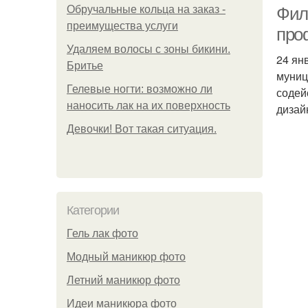
Обручальные кольца на заказ -
Фил
преимущества услуги
про
Удаляем волосы с зоны бикини.
24 ян
м
Бритье
муниц
Гелевые ногти: возможно ли
содей
наносить лак на их поверхность
дизай
Девочки! Вот такая ситуация.
к
Категории
Гель лак фото
Модный маникюр фото
Летний маникюр фото
Идеи маникюра фото