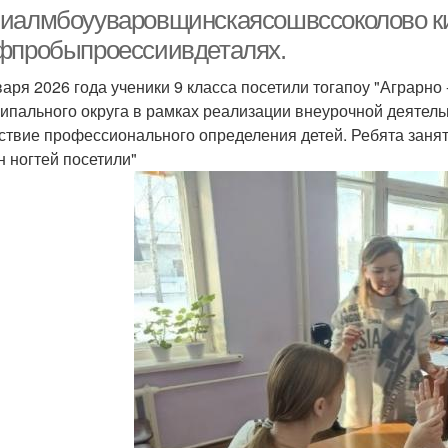
иалмбоууваровщинскаясошвссоколово ки
фпробыпроессиивдеталях.
варя 2026 года ученики 9 класса посетили тогапоу "Аграр
аникюр на короткие
маникюр рисунки
ди
ипального округа в рамках реализации внеурочной деятель
ногти
ствие профессионального определения детей. Ребята занят
н ногтей посетили"
ак сделать маникюр