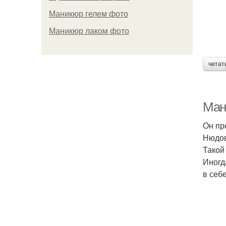
Маникюр гелем фото
Маникюр лаком фото
читат
Ман
Он пр
Нюдов
Такой
Иногд
в себе