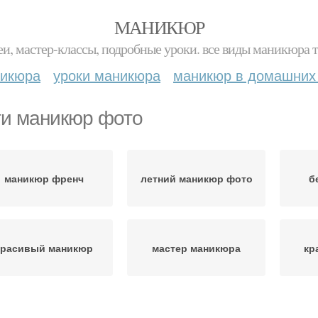
МАНИКЮР
и, мастер-классы, подробные уроки. все виды маникюра т
никюра
уроки маникюра
маникюр в домашних
ти маникюр фото
маникюр френч
летний маникюр фото
б
красивый маникюр
мастер маникюра
кр
аникюр лаком фото
модный маникюр фото
ма