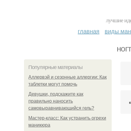
лучшие иде
главная
виды ма
ног
Популярные материалы
Аллервэй и сезонные аллергии: Как
таблетки могут помочь
Девушки, подскажите как
правильно наносить
самовыравнивающийся гель?
Мастер-класс: Как устранить огрехи
маникюра
м