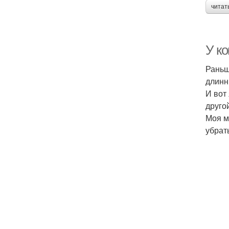
читат
У ко
Раньш
длинн
И вот 
друго
Моя м
убрат