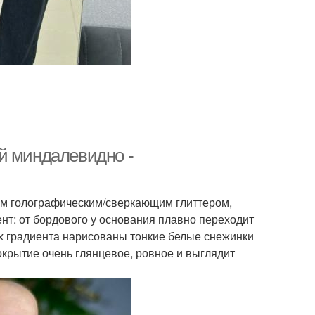
й миндалевидно -
м голографическим/сверкающим глиттером,
ент: от бордового у основания плавно переходит
рх градиента нарисованы тонкие белые снежинки
окрытие очень глянцевое, ровное и выглядит