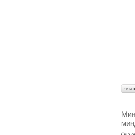
читат
Мин
мин
Она о