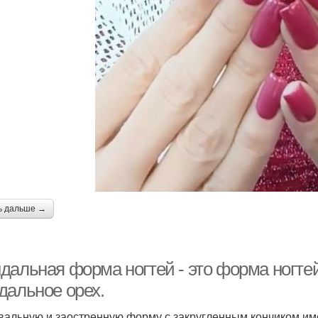
ь дальше →
дальная форма ногтей - это форма ногтей
дальное орех.
вальную и заостренную форму с закругленным кончиком им