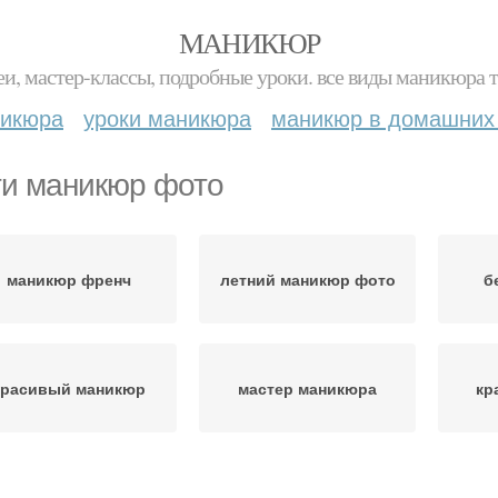
МАНИКЮР
и, мастер-классы, подробные уроки. все виды маникюра т
никюра
уроки маникюра
маникюр в домашних
ти маникюр фото
маникюр френч
летний маникюр фото
б
красивый маникюр
мастер маникюра
кр
аникюр лаком фото
модный маникюр фото
ма