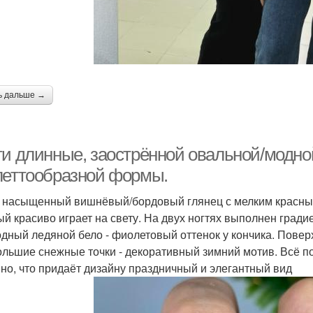
ь дальше →
ти длинные, заострённой овальной/модно
леттообразной формы.
- насыщенный вишнёвый/бордовый глянец с мелким красны
ый красиво играет на свету. На двух ногтях выполнен гради
одный ледяной бело - фиолетовый оттенок у кончика. Пове
ольшие снежные точки - декоративный зимний мотив. Всё п
но, что придаёт дизайну праздничный и элегантный вид