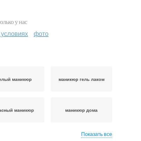
олько у нас
 условиях
фото
елый маникюр
маникюр гель лаком
асный маникюр
маникюр дома
Показать все
никюр педикюр
макияж и маникюр