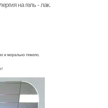
ергия на гель - лак.
зайн маникюра
идеи маникюра фото
но и морально тяжело.
г!