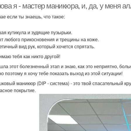
ова я - мастер маникюра, и, да, у меня алл
ае если ты знаешь, что такое:
аникюр на короткие
маникюр рисунки
ди
ая кутикула и зудящие пузырьки.
ногти
от любого прикосновения и трещины на коже.
етичный вид рук, который хочется спрятать.
имаю тебя как никто другой!
ак сделать маникюр
шла этот болезненный этап и знаю, как это неприятно, боль
о поэтому я хочу тебе показать выход из этой ситуации!
ковый маникюр (DIP - система) - это твой спасательный кру
асное покрытие.