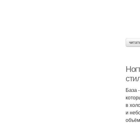
читат
Ног
сти
База 
котор
в хол
и неб
объём