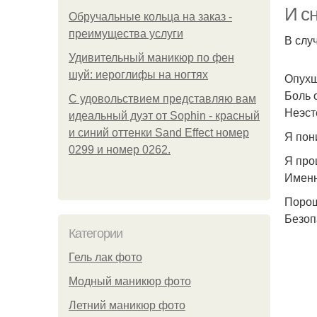
И сн
Обручальные кольца на заказ -
преимущества услуги
В случ
Удивительный маникюр по фен
м
шуй: иероглифы на ногтях
Опухш
Боль 
С удовольствием представляю вам
Неэст
идеальный дуэт от Sophin - красный
и синий оттенки Sand Effect номер
Я пон
к
0299 и номер 0262.
Я про
Именн
Порош
Безоп
Категории
Гель лак фото
Модный маникюр фото
Летний маникюр фото