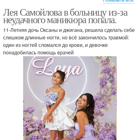
Лея Самойлова в больницу из-за
красивый маникюр
мастер маникюра
неудачного маникюра попала.
11-Летняя дочь Оксаны и джигана, решила сделать себе
слишком длинные ногти, но всё закончилось травмой:
один из ногтей сломался до крови, и девочке
красный маникюр
маникюр дома
понадобилась помощь врачей
маникюр лаком фото
модный маникюр фото
маникюр педикюр
макияж и маникюр