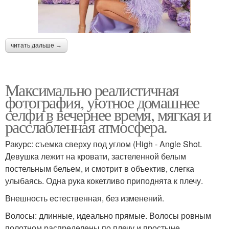
маникюр на короткие
маникюр рисунки
ногти
читать дальше →
дизайн маникюра
идеи маникюра фото
Максимально реалистичная
фотография, уютное домашнее
селфи в вечернее время, мягкая и
расслабленная атмосфера.
как сделать маникюр
Ракурс: съемка сверху под углом (High - Angle Shot.
Девушка лежит на кровати, застеленной белым
постельным бельем, и смотрит в объектив, слегка
улыбаясь. Одна рука кокетливо приподнята к плечу.
Внешность естественная, без изменений.
Волосы: длинные, идеально прямые. Волосы ровным
полотном распределены по плечу и простыне,