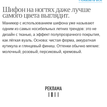
Шифон на ногтях даже лучше
красивый маникюр
мастер маникюра
самого цвета выглядит.
Маникюр с использованием шифона уже называют
одним из самых носибельных летних трендов: это не
дизайн с тканью, а эффект полупрозрачного покрытия,
красный маникюр
маникюр дома
как лёгкая вуаль. Основа: чистая форма, аккуратная
кутикула и глянцевый финиш. Оттенки обычно мягкие:
молочный, розовый, персиковый, кремовый.
маникюр лаком фото
модный маникюр фото
маникюр педикюр
макияж и маникюр