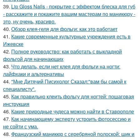
39.
Lip Gloss Nails - покрытие с эффектом блеска для губ
- расскажите и покажите вашим мастерам по маникюру -
это, ну очень, красиво.
40.
Обзор клея-геля для фольги: как это работает
41.
Какие современные культурные учреждения есть в
Ижевске
42.
Полное руководство: как работать с выкладной
фольгой для начинающих
43.
Что делать, если нет клея для фольги на ногти:
лайфхаки и альтернативы
44.
"Мне Дитячий Писихолог Сказал:"вам бы самой к
специалисту".
45.
Как правильно клеить фольгу для ногтей: пошаговая
инструкция
46.
Какие природные чудеса можно найти в Ставрополе
47.
Как начинающему эксперту устроить фотосессию и
не сойти с ума.
48.
Французский маникюр с серебряной полоской: шик и