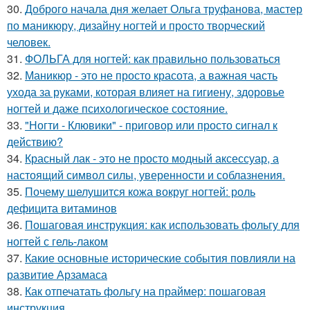
30.
Доброго начала дня желает Ольга труфанова, мастер
по маникюру, дизайну ногтей и просто творческий
человек.
31.
ФОЛЬГА для ногтей: как правильно пользоваться
32.
Маникюр - это не просто красота, а важная часть
ухода за руками, которая влияет на гигиену, здоровье
ногтей и даже психологическое состояние.
33.
"Ногти - Клювики" - приговор или просто сигнал к
действию?
34.
Красный лак - это не просто модный аксессуар, а
настоящий символ силы, уверенности и соблазнения.
35.
Почему шелушится кожа вокруг ногтей: роль
дефицита витаминов
36.
Пошаговая инструкция: как использовать фольгу для
ногтей с гель-лаком
37.
Какие основные исторические события повлияли на
развитие Арзамаса
38.
Как отпечатать фольгу на праймер: пошаговая
инструкция