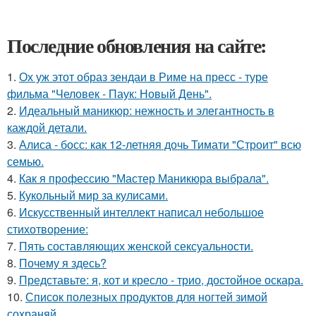
Последние обновления на сайте:
1.
Ох уж этот образ зендаи в Риме на пресс - туре
фильма "Человек - Паук: Новый День".
2.
Идеальный маникюр: нежность и элегантность в
каждой детали.
3.
Алиса - босс: как 12-летняя дочь Тимати "Строит" всю
семью.
4.
Как я профессию "Мастер Маникюра выбрала".
5.
Кукольный мир за кулисами.
6.
Искусственный интеллект написал небольшое
стихотворение:
7.
Пять составляющих женской сексуальности.
8.
Почему я здесь?
9.
Представьте: я, кот и кресло - трио, достойное оскара.
10.
Список полезных продуктов для ногтей зимой
сохраняй.