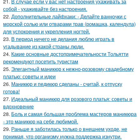
21.
В случае если у вас нет настроения ухаживать за
собой - ухаживайте без настроения.
22.
Дополнительные лайфхаки: - Делайте ванночки с
морской солью или отварами трав (ромашка, календула)
для успокоения и укрепления ногтей.
23.
В период ничего не делания люблю играть в
угадывание из какой страны люди.
24.
Какие основные достопримечательности Тольятти
рекомендуют посетить туристам
25.
Элегантный маникюр к нежно-розовому свадебному
платью: советы и идеи
26.
Маникюр и педикюр сделаны - считай, к отпуску
готова!
27.
Идеальный маникюр для розового платья: советы и
вдохновение
28.
Боль и самая большая проблема мастеров маникюра
- это маникюр на себе любимой.
29.
Раньше я заботилась только о внешнем уходе, не
понимая, что организму нужна поддержка изнутри.