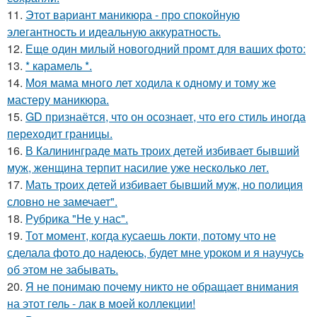
11.
Этот вариант маникюра - про спокойную
элегантность и идеальную аккуратность.
12.
Еще один милый новогодний промт для ваших фото:
13.
* карамель *.
14.
Моя мама много лет ходила к одному и тому же
мастеру маникюра.
15.
GD признаётся, что он осознает, что его стиль иногда
переходит границы.
16.
В Калининграде мать троих детей избивает бывший
муж, женщина терпит насилие уже несколько лет.
17.
Мать троих детей избивает бывший муж, но полиция
словно не замечает".
18.
Рубрика "Не у нас".
19.
Тот момент, когда кусаешь локти, потому что не
сделала фото до надеюсь, будет мне уроком и я научусь
об этом не забывать.
20.
Я не понимаю почему никто не обращает внимания
на этот гель - лак в моей коллекции!