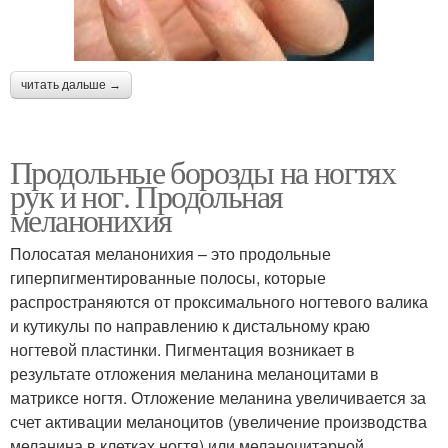
читать дальше →
Продольные борозды на ногтях
рук и ног. Продольная
меланонихия
Полосатая меланонихия – это продольные
гиперпигментированные полосы, которые
распространяются от проксимального ногтевого валика
и кутикулы по направлению к дистальному краю
ногтевой пластинки. Пигментация возникает в
результате отложения меланина меланоцитами в
матриксе ногтя. Отложение меланина увеличивается за
счет активации меланоцитов (увеличение производства
меланина в клетках ногтя) или меланоцитарной