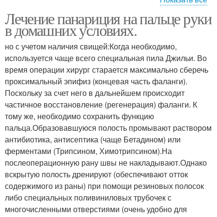
Лечение панариция на пальце руки
Большой палец
боль в пальцах
в домашних условиях.
но с учетом наличия свищей:Когда необходимо,
используется чаще всего специальная пила Джильи. Во
время операции хирург старается максимально сберечь
проксимальный эпифиз (концевая часть фаланги).
Поскольку за счет него в дальнейшем происходит
частичное восстановление (регенерация) фаланги. К
тому же, необходимо сохранить функцию
пальца.Образовавшуюся полость промывают раствором
антибиотика, антисептика (чаще Бетадином) или
ферментами (Трипсином, Химотрипсином).На
послеоперационную рану швы не накладывают.Однако
вскрытую полость дренируют (обеспечивают отток
содержимого из раны) при помощи резиновых полосок
либо специальных поливиниловых трубочек с
многочисленными отверстиями (очень удобно для