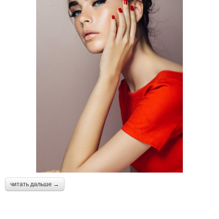
платье
платью
Маникюр под серое
Маникюр к розовому
платье
платью
читать дальше →