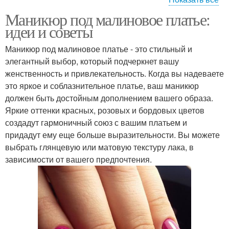
Маникюр под малиновое платье:
маникюр на короткие
Маникюр на длинные
идеи и советы
ногти
ногти
Маникюр под малиновое платье - это стильный и
элегантный выбор, который подчеркнет вашу
Маникюр под розовое
женственность и привлекательность. Когда вы надеваете
Идеи для маникюра
платье
это яркое и соблазнительное платье, ваш маникюр
должен быть достойным дополнением вашего образа.
Яркие оттенки красных, розовых и бордовых цветов
создадут гармоничный союз с вашим платьем и
Розовый маникюр
Маникюр с блестками
придадут ему еще больше выразительности. Вы можете
выбрать глянцевую или матовую текстуру лака, в
зависимости от вашего предпочтения.
Идеальный маникюр
Маникюр к красному