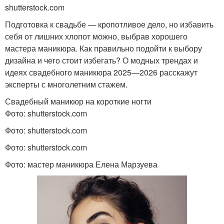
Маникюр под платье
Маникюр для платья
shutterstock.com
Подготовка к свадьбе — кропотливое дело, но избавить
себя от лишних хлопот можно, выбрав хорошего
мастера маникюра. Как правильно подойти к выбору
Оригинальный маникюр
Маникюр с рисунком
дизайна и чего стоит избегать? О модных трендах и
идеях свадебного маникюра 2025—2026 расскажут
эксперты с многолетним стажем.
Свадебный маникюр на короткие ногти
белый маникюр
Маникюр со стразами
Фото: shutterstock.com
Фото: shutterstock.com
Фото: shutterstock.com
Маникюр в красно-
Фото: мастер маникюра Елена Марзуева
Маникюр на свадьбу
белом
Маникюр под бежевое
Маникюр к бежевому