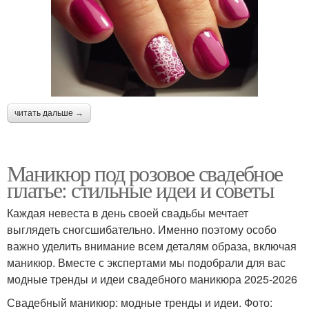
Аксессуары под
Маникюр для красного
красное
Лак для свадебного
Маникюр для коротких
маникюра
ногтей
читать дальше →
Маникюр к бордовому
Маникюр под розовое свадебное
Образа с маникюром
платью
платье: стильные идеи и советы
Каждая невеста в день своей свадьбы мечтает
выглядеть сногсшибательно. Именно поэтому особо
Маникюр к платью
Лак для маникюра
важно уделить внимание всем деталям образа, включая
маникюр. Вместе с экспертами мы подобрали для вас
модные тренды и идеи свадебного маникюра 2025-2026
Свадебный маникюр: модные тренды и идеи. Фото: