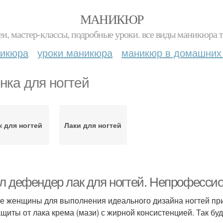
МАНИКЮР
и, мастер-классы, подробные уроки. все виды маникюра т
никюра
уроки маникюра
маникюр в домашних
нка для ногтей
к для ногтей
Лаки для ногтей
л дефендер лак для ногтей. Непрофесси
е женщины для выполнения идеального дизайна ногтей при
ащиты от лака крема (мази) с жирной консистенцией. Так бу