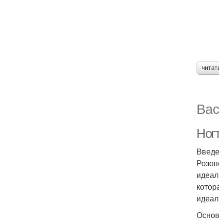
читат
Вас
Ног
Введ
Розов
идеал
котор
идеал
Основ