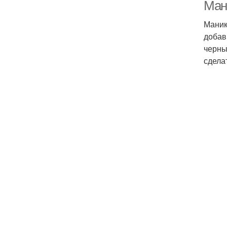
Ман
Маник
добав
черны
сдела