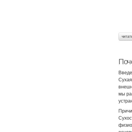
читат
Поч
Введ
Сухая
внешн
мы ра
устра
Причи
Сухос
физио
основ