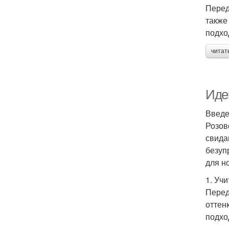
Перед
также
подхо
читат
Идеи
Введ
Розов
свида
безуп
для н
1. Уч
Перед
оттен
подхо