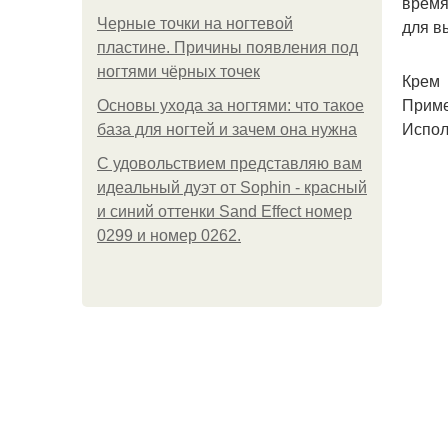
время
Черные точки на ногтевой
для в
пластине. Причины появления под
ногтями чёрных точек
Крем
Приме
Основы ухода за ногтями: что такое
Испол
база для ногтей и зачем она нужна
С удовольствием представляю вам
идеальный дуэт от Sophin - красный
и синий оттенки Sand Effect номер
0299 и номер 0262.