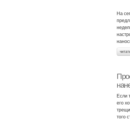
На се
предл
недел
настр
нанос
читат
Про
нан
Если 
его х
трещи
того с