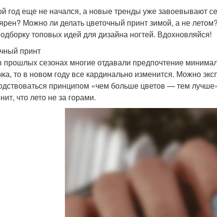
ой год еще не начался, а новые тренды уже завоевывают с
ярен? Можно ли делать цветочный принт зимой, а не летом?
подборку топовых идей для дизайна ногтей. Вдохновляйся!
чный принт
в прошлых сезонах многие отдавали предпочтение минимали
чка, то в новом году все кардинально изменится. Можно эк
одствоваться принципом «чем больше цветов — тем лучше».
ит, что лето не за горами.