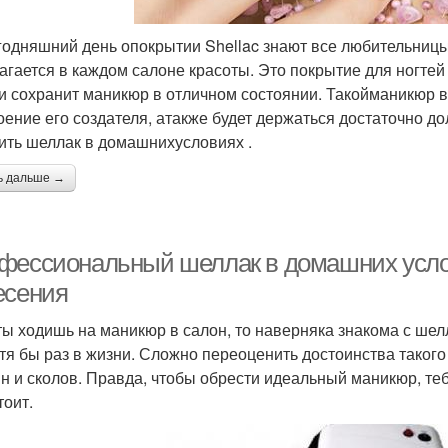
годняшний день опокрытии Shellac знают все любительницы 
агается в каждом салоне красоты. Это покрытие для ногте
и сохранит маникюр в отличном состоянии. Такойманикюр в
оение его создателя, атакже будет держаться достаточно до
ить шеллак в домашнихусловиях .
ь дальше →
фессиональный шеллак в домашних усло
есения
ты ходишь на маникюр в салон, то наверняка знакома с шелл
отя бы раз в жизни. Сложно переоценить достоинства такого
н и сколов. Правда, чтобы обрести идеальный маникюр, тебе
тоит.