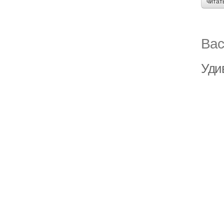
читат
Вас
Уди