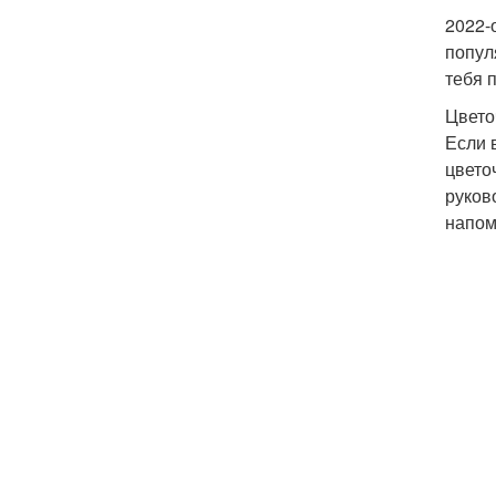
2022-
попул
тебя 
Цвето
Если 
цвето
руков
напомн