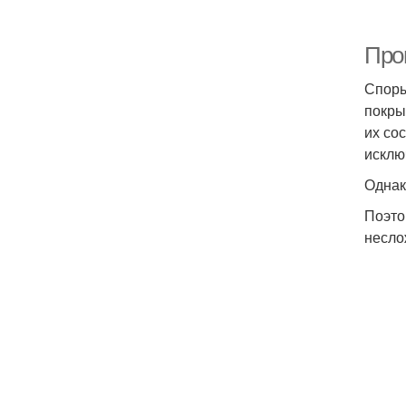
Про
Споры
покры
их со
исклю
Однак
Поэто
несло