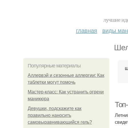
лучшие иде
главная
виды ма
Шел
Популярные материалы
Ш
Аллервэй и сезонные аллергии: Как
таблетки могут помочь
Мастер-класс: Как устранить огрехи
маникюра
Топ
Девушки, подскажите как
Летни
правильно наносить
свиде
самовыравнивающийся гель?