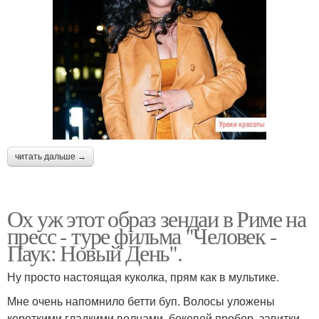
читать дальше →
Ох уж этот образ зендаи в Риме на
пресс - туре фильма "Человек -
Паук: Новый День".
Ну просто настоящая куколка, прям как в мультике.
Мне очень напомнило бетти буп. Волосы уложены
короткими гладкими волнами, боковой пробор, завитки