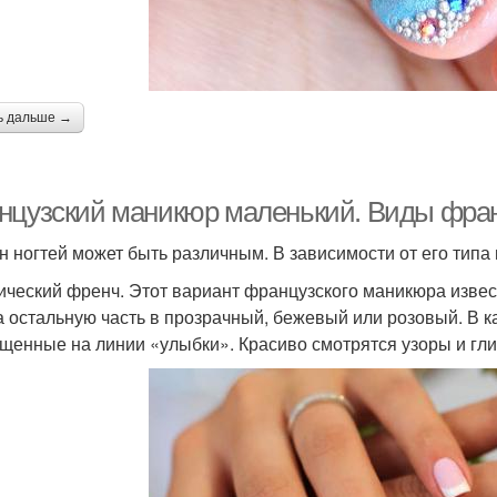
Идеи для бежевого
Синий маникюр
маникюра
мин
ь дальше →
Маникюр с белым
Маникюр в синем цвете
Де
нцузский маникюр маленький. Виды фран
аникюр без сколов
н ногтей может быть различным. В зависимости от его ти
ический френч. Этот вариант французского маникюра извес
 а остальную часть в прозрачный, бежевый или розовый. В к
щенные на линии «улыбки». Красиво смотрятся узоры и гли