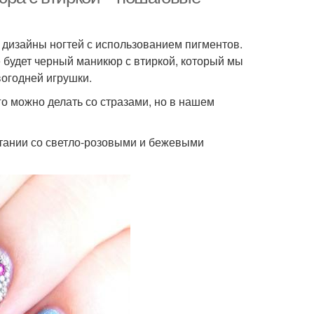
 дизайны ногтей с использованием пигментов.
зовые блестки
Стильный маникюр
 будет черный маникюр с втиркой, который мы
огодней игрушки.
о можно делать со стразами, но в нашем
икюр с розовым
Блестка для розового
лаком
маникюра
етании со светло-розовыми и бежевыми
тки в идеальном
Бежевый маникюр
состоянии
кюр для коротких
Маникюр для длинных
ногтей
ногтей