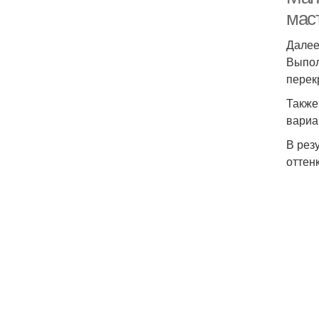
мас
Далее
М
Выпол
перек
Также
вариа
От
В рез
оттен