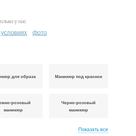
олько у нас
 условиях
фото
икюр для образа
Маникюр под красное
ежно-розовый
Черно-розовый
маникюр
маникюр
Показать все
ельные блестки
Чёрные в маникюре