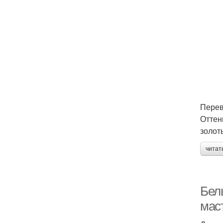
Перев
Оттен
золот
читат
Бел
мас