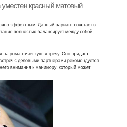
а уместен красный матовый
точно эффектным. Данный вариант сочетает в
деи для черно-
Классический маникюр
етание полностью балансирует между собой,
ового маникюра
Маникюр с цветочными
 на романтическую встречу. Оно придаст
кюр с градиентом
узорами
 встреч с деловыми партнерами рекомендуется
шнего внимания к маникюру, который может
никюр с черно-
Маникюр для разных
зовым дизайном
случаев
маникюр в домашних
ничный маникюр
условиях