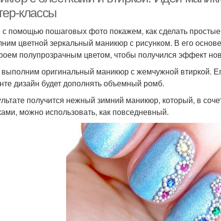
тер-классы
 с помощью пошаговых фото покажем, как сделать простые
аникюр с розовыми
Использования в
Ро
ним цветной зеркальный маникюр с рисунком. В его основе
блестками
маникюре
роем полупрозрачным цветом, чтобы получился эффект нов
 выполним оригинальный маникюр с жемчужной втиркой. Ег
нте дизайн будет дополнять объемный ромб.
Маникюр для
Ман
тенок для маникюра
новогодних праздников
ультате получится нежный зимний маникюр, который, в соч
ками, можно использовать, как повседневный.
Маникюр с крупными
Блес
Блестки на ногтях
блестками
Цветы для бежевого
Мани
Маникюр с розами
маникюра