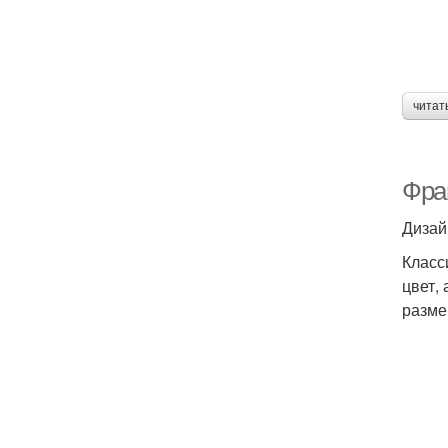
читат
Фра
М
Дизай
Класс
цвет,
разме