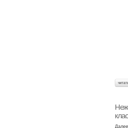
читат
Неж
кла
Далее