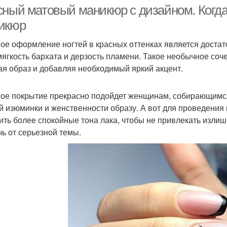
розовом маникюр
сный матовый маникюр с дизайном. Когд
икюр
ое оформление ногтей в красных оттенках является доста
И
аникюр с глиттером
французский маникюр
мягкость бархата и дерзость пламени. Такое необычное соч
роз
ая образ и добавляя необходимый яркий акцент.
ое покрытие прекрасно подойдет женщинам, собирающимся
аникюр с акцентом
Маникюр с изюминкой
Мани
й изюминки и женственности образу. А вот для проведения
ить более спокойные тона лака, чтобы не привлекать изли
чь от серьезной темы.
Маникюр с 3d-
Ма
никюр с полосками
эффектом
ро
Маникюр с розовым
опардовый маникюр
Чер
акцентом