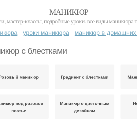
МАНИКЮР
и, мастер-классы, подробные уроки. все виды маникюра т
никюра
уроки маникюра
маникюр в домашних
икюр с блестками
Розовый маникюр
Градиент с блестками
Ман
никюр под розовое
Маникюр с цветочным
Н
платье
дизайном
енденции в черно-
Маникюр в зависимости
Отд