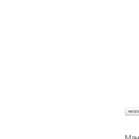
М
читат
М
Ман