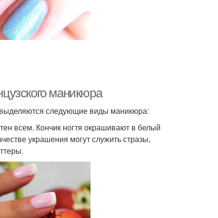
Маникюр на
Лак для маникюра
дальных ногтях
кор в маникюре
Сине-белый маникюр
цузского маникюра
па выделяются следующие виды маникюра:
тен всем. Кончик ногтя окрашивают в белый
ачестве украшения могут служить стразы,
ттеры.