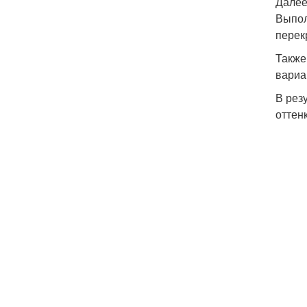
Далее
Выпол
перек
Также
вариа
В рез
оттен