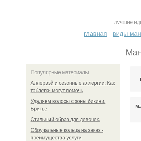
лучшие иде
главная
виды ма
Ман
Популярные материалы
Аллервэй и сезонные аллергии: Как
таблетки могут помочь
Удаляем волосы с зоны бикини.
Ма
Бритье
Стильный образ для девочек.
Обручальные кольца на заказ -
Т
преимущества услуги