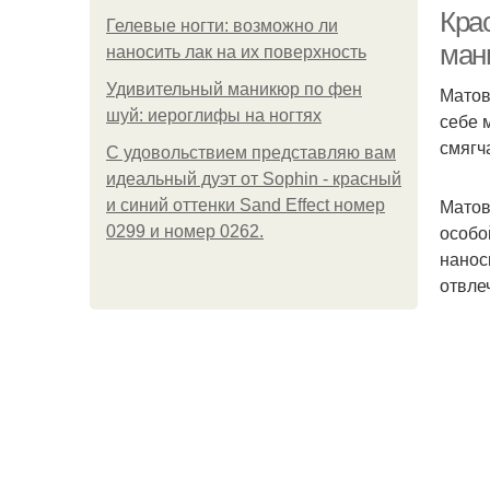
Кра
Гелевые ногти: возможно ли
ман
наносить лак на их поверхность
Удивительный маникюр по фен
Матов
М
шуй: иероглифы на ногтях
себе 
смягч
С удовольствием представляю вам
идеальный дуэт от Sophin - красный
Матов
и синий оттенки Sand Effect номер
М
особо
0299 и номер 0262.
нанос
отвле
Ма
Ле